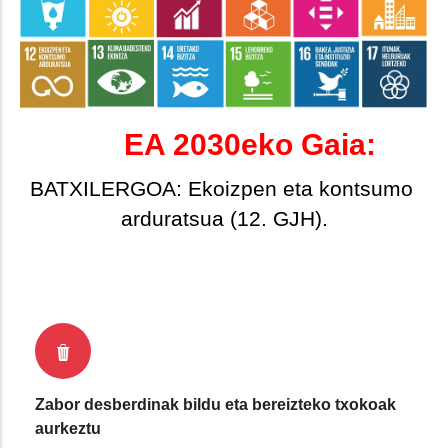
EA 2030eko Gaia:
BATXILERGOA: Ekoizpen eta kontsumo 
arduratsua (12. GJH).
Zabor desberdinak bildu eta bereizteko txokoak
aurkeztu