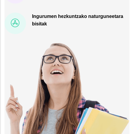
Ingurumen hezkuntzako naturguneetara
bisitak