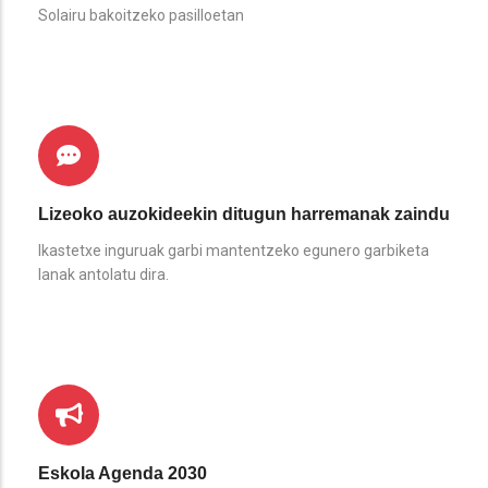
Solairu bakoitzeko pasilloetan
Lizeoko auzokideekin ditugun harremanak zaindu
Ikastetxe inguruak garbi mantentzeko egunero garbiketa
lanak antolatu dira.
Eskola Agenda 2030