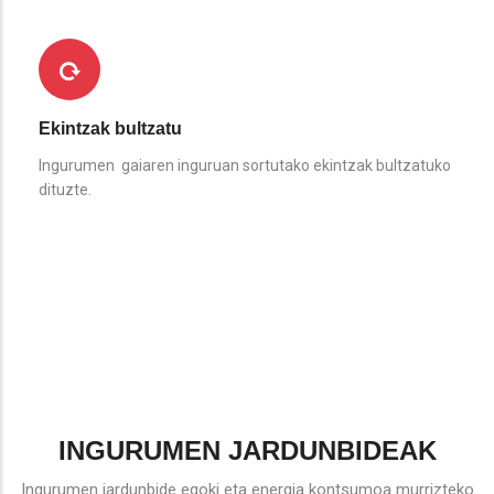
Ekintzak bultzatu
Ingurumen gaiaren inguruan sortutako ekintzak bultzatuko
dituzte.
INGURUMEN JARDUNBIDEAK
Ingurumen jardunbide egoki eta energia kontsumoa murrizteko