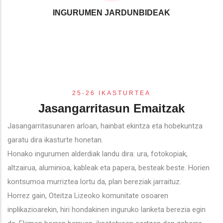
INGURUMEN JARDUNBIDEAK
25-26 IKASTURTEA
Jasangarritasun Emaitzak
Jasangarritasunaren arloan, hainbat ekintza eta hobekuntza
garatu dira ikasturte honetan.
Honako ingurumen alderdiak landu dira: ura, fotokopiak,
altzairua, aluminioa, kableak eta papera, besteak beste. Horien
kontsumoa murriztea lortu da, plan bereziak jarraituz.
Horrez gain, Oteitza Lizeoko komunitate osoaren
inplikazioarekin, hiri hondakinen inguruko lanketa berezia egin