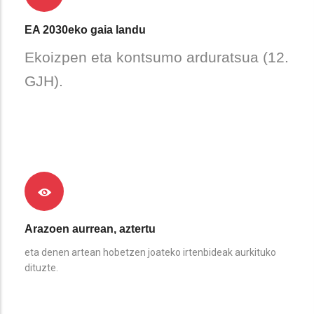
EA 2030eko gaia landu
Ekoizpen eta kontsumo arduratsua (12.
GJH).
Arazoen aurrean, aztertu
eta denen artean hobetzen joateko irtenbideak aurkituko
dituzte.