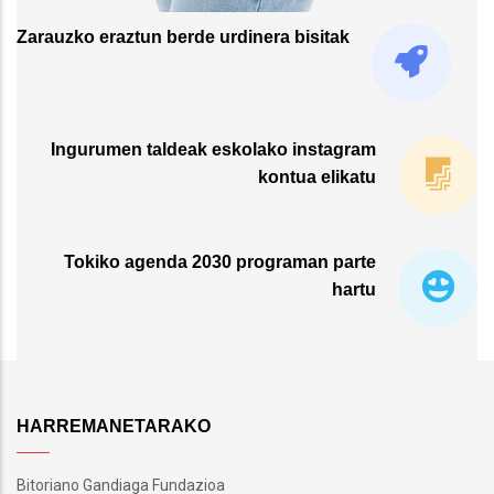
Zarauzko eraztun berde urdinera bisitak
Ingurumen taldeak eskolako instagram
kontua elikatu
Tokiko agenda 2030 programan parte
hartu
HARREMANETARAKO
Bitoriano Gandiaga Fundazioa