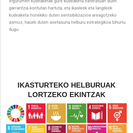
Ingurumen kudeaketak gure kudeaketa bateratuan duen
garrantzia kontutan hartuta, eta ikasleek eta langileek
kudeaketa honekiko duten sentsibilizazioa areagotzeko
asmoz, hauek duten asetasuna helburu estrategikoa bihurtu
dugu.
IKASTURTEKO HELBURUAK
LORTZEKO EKINTZAK