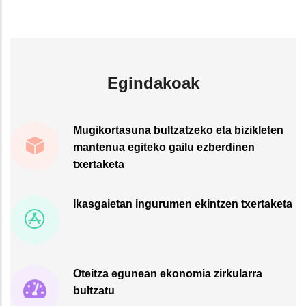
Egindakoak
Mugikortasuna bultzatzeko eta bizikleten
mantenua egiteko gailu ezberdinen
txertaketa
Ikasgaietan ingurumen ekintzen txertaketa
Oteitza egunean ekonomia zirkularra
bultzatu