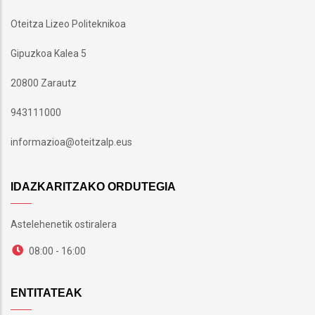
Oteitza Lizeo Politeknikoa
Gipuzkoa Kalea 5
20800 Zarautz
943111000
informazioa@oteitzalp.eus
IDAZKARITZAKO ORDUTEGIA
Astelehenetik ostiralera
08:00 - 16:00
ENTITATEAK