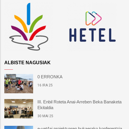
ALBISTE NAGUSIAK
0 ERRONKA
16 IRA 25
III. Enbil Roteta Anai-Arreben Beka Banaketa
Ekitaldia
30 MAI 25
e-vet4ai proiektuaren bukaerako konferentzia