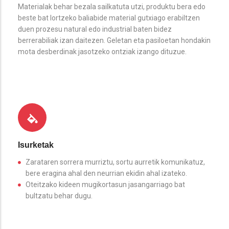
Materialak behar bezala sailkatuta utzi, produktu bera edo
beste bat lortzeko baliabide material gutxiago erabiltzen
duen prozesu natural edo industrial baten bidez
berrerabiliak izan daitezen. Geletan eta pasiloetan hondakin
mota desberdinak jasotzeko ontziak izango dituzue.
Isurketak
Zarataren sorrera murriztu, sortu aurretik komunikatuz,
bere eragina ahal den neurrian ekidin ahal izateko.
Oteitzako kideen mugikortasun jasangarriago bat
bultzatu behar dugu.