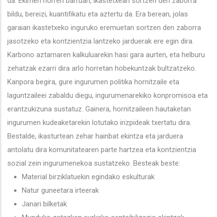
da. Ekimen horren barruan, ikastetxean sortzen den zaborra
bildu, bereizi, kuantifikatu eta aztertu da. Era berean, jolas
garaian ikastetxeko inguruko eremuetan sortzen den zaborra
jasotzeko eta kontzientzia lantzeko jarduerak ere egin dira.
Karbono aztarnaren kalkuluarekin hasi gara aurten, eta helburu
zehatzak ezarri dira arlo horretan hobekuntzak bultzatzeko.
Kanpora begira, gure ingurumen politika hornitzaile eta
laguntzaileei zabaldu diegu, ingurumenarekiko konpromisoa eta
erantzukizuna sustatuz. Gainera, hornitzaileen hautaketan
ingurumen kudeaketarekin lotutako irizpideak txertatu dira.
Bestalde, ikasturtean zehar hainbat ekintza eta jarduera
antolatu dira komunitatearen parte hartzea eta kontzientzia
sozial zein ingurumenekoa sustatzeko. Besteak beste:
Material birziklatuekin egindako eskulturak
Natur guneetara irteerak
Janari bilketak