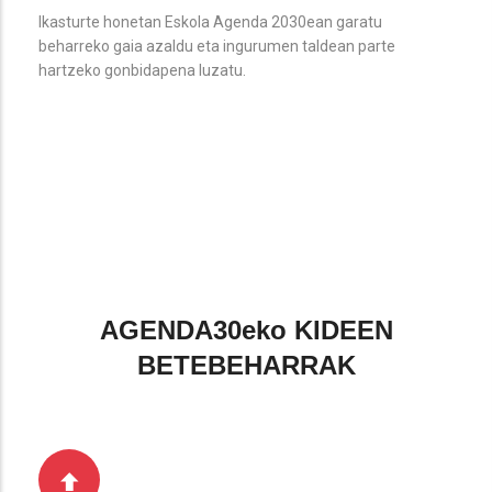
Ikasturte honetan Eskola Agenda 2030ean garatu
beharreko gaia azaldu eta ingurumen taldean parte
hartzeko gonbidapena luzatu.
AGENDA30eko KIDEEN
BETEBEHARRAK