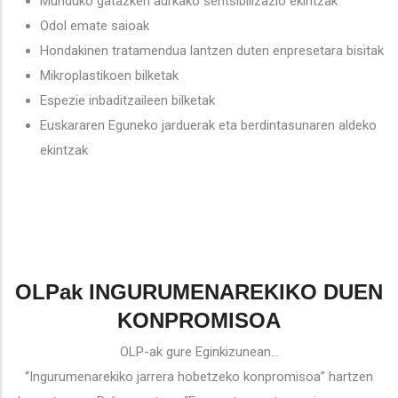
Munduko gatazken aurkako sentsibilizazio ekintzak
Odol emate saioak
Hondakinen tratamendua lantzen duten enpresetara bisitak
Mikroplastikoen bilketak
Espezie inbaditzaileen bilketak
Euskararen Eguneko jarduerak eta berdintasunaren aldeko
ekintzak
OLPak INGURUMENAREKIKO DUEN
KONPROMISOA
OLP-ak gure Eginkizunean...
“Ingurumenarekiko jarrera hobetzeko konpromisoa” hartzen