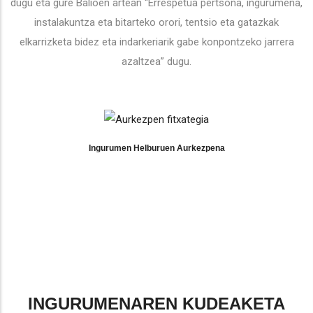
dugu eta gure Balioen artean “Errespetua pertsona, ingurumena,
instalakuntza eta bitarteko orori, tentsio eta gatazkak
elkarrizketa bidez eta indarkeriarik gabe konpontzeko jarrera
azaltzea” dugu.
Ingurumen Helburuen Aurkezpena
INGURUMENAREN KUDEAKETA