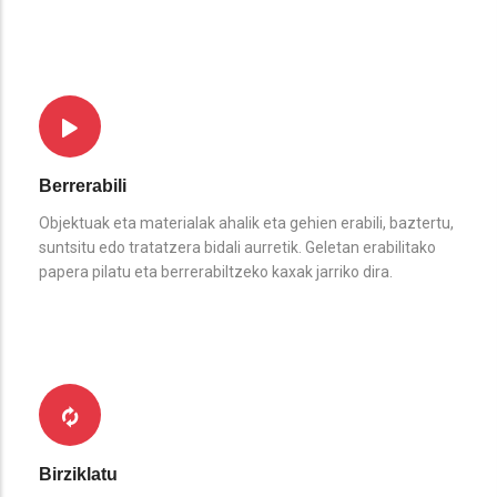
Berrerabili
Objektuak eta materialak ahalik eta gehien erabili, baztertu,
suntsitu edo tratatzera bidali aurretik. Geletan erabilitako
papera pilatu eta berrerabiltzeko kaxak jarriko dira.
Birziklatu