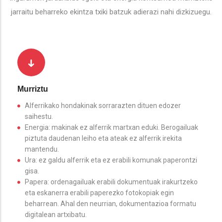
jarraitu beharreko ekintza txiki batzuk adierazi nahi dizkizuegu.
Murriztu
Alferrikako hondakinak sorrarazten dituen edozer
saihestu.
Energia: makinak ez alferrik martxan eduki. Berogailuak
piztuta daudenan leiho eta ateak ez alferrik irekita
mantendu.
Ura: ez galdu alferrik eta ez erabili komunak paperontzi
gisa.
Papera: ordenagailuak erabili dokumentuak irakurtzeko
eta eskanerra erabili paperezko fotokopiak egin
beharrean. Ahal den neurrian, dokumentazioa formatu
digitalean artxibatu.