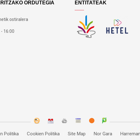
ARITZAKO ORDUTEGIA
ENTITATEAK
etik ostiralera
 - 16:00
n Politika
Cookien Politika
Site Map
Nor Gara
Harreman