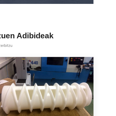
tzuen Adibideak
zerbitzu