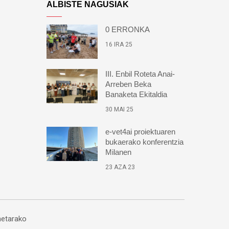
ALBISTE NAGUSIAK
0 ERRONKA
16 IRA 25
III. Enbil Roteta Anai-
Arreben Beka
Banaketa Ekitaldia
30 MAI 25
e-vet4ai proiektuaren
bukaerako konferentzia
Milanen
23 AZA 23
etarako