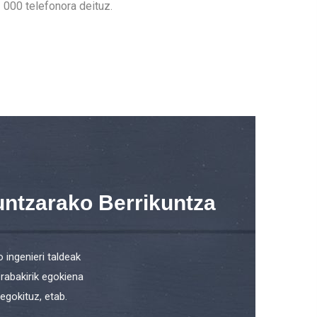
 000 telefonora deituz.
untzarako Berrikuntza
ingenieri taldeak
rabakirik egokiena
egokituz, etab.