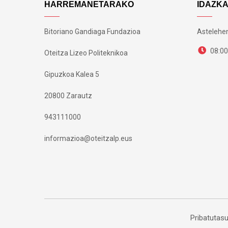
HARREMANETARAKO
IDAZK
Bitoriano Gandiaga Fundazioa
Astelehen
08:00
Oteitza Lizeo Politeknikoa
Gipuzkoa Kalea 5
20800 Zarautz
943111000
informazioa@oteitzalp.eus
Pribatutasu