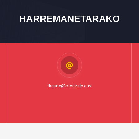
HARREMANETARAKO
tkgune@oteitzalp.eus