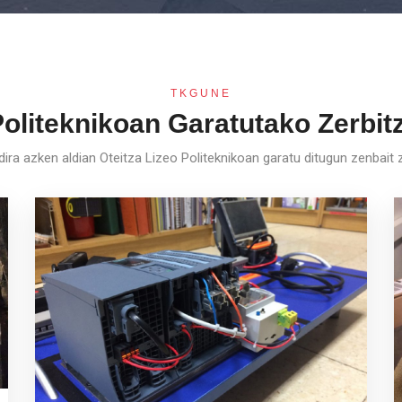
TKGUNE
Politeknikoan Garatutako Zerbi
ira azken aldian Oteitza Lizeo Politeknikoan garatu ditugun zenbait 