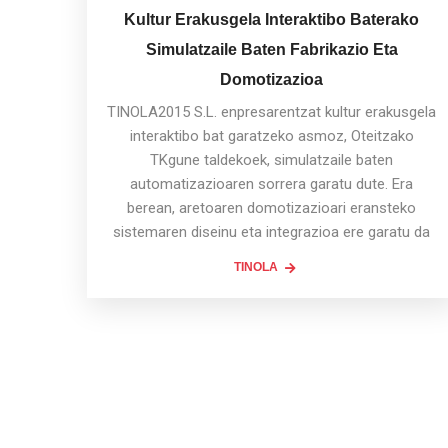
Kultur Erakusgela Interaktibo Baterako
Simulatzaile Baten Fabrikazio Eta
Domotizazioa
TINOLA2015 S.L. enpresarentzat kultur erakusgela
interaktibo bat garatzeko asmoz, Oteitzako
TKgune taldekoek, simulatzaile baten
automatizazioaren sorrera garatu dute. Era
berean, aretoaren domotizazioari eransteko
sistemaren diseinu eta integrazioa ere garatu da
TINOLA