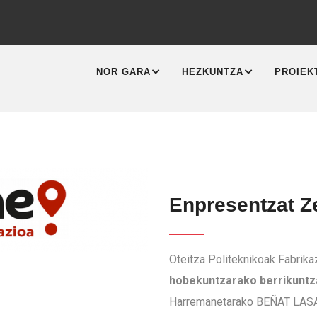
MAIN
NAVIGATION
NOR GARA
HEZKUNTZA
PROIEK
Enpresentzat Z
Oteitza Politeknikoak Fabrika
hobekuntzarako berrikuntz
Harremanetarako BEÑAT LASA-