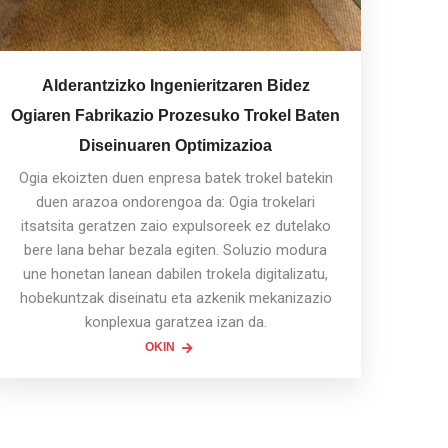
Alderantzizko Ingenieritzaren Bidez
Ogiaren Fabrikazio Prozesuko Trokel Baten
Diseinuaren Optimizazioa
Ogia ekoizten duen enpresa batek trokel batekin
duen arazoa ondorengoa da: Ogia trokelari
itsatsita geratzen zaio expulsoreek ez dutelako
bere lana behar bezala egiten. Soluzio modura
une honetan lanean dabilen trokela digitalizatu,
hobekuntzak diseinatu eta azkenik mekanizazio
konplexua garatzea izan da.
OKIN