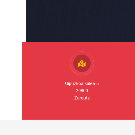
Gipuzkoa kalea 5
20800
Zarautz