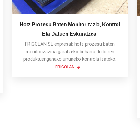
Hotz Prozesu Baten Monitorizazio, Kontrol
Eta Datuen Eskuratzea.
FRIGOLAN SL enpresak hotz prozesu baten
monitorizazioa garatzeko beharra du beren
produktuenganako urruneko kontrola izateko.
FRIGOLAN