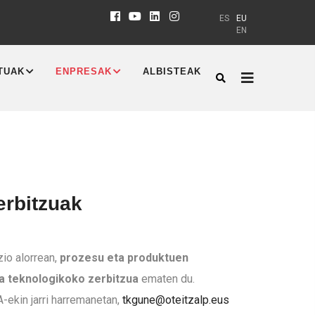
ES
EU
EN
TUAK
ENPRESAK
ALBISTEAK
erbitzuak
zio alorrean,
prozesu eta produktuen
a teknologikoko zerbitzua
ematen du.
ekin jarri harremanetan,
tkgune@oteitzalp.eus