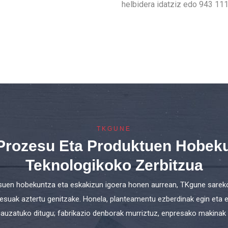
helbidera idatziz edo 943 111
TKGUNE
 Prozesu Eta Produktuen Hobek
Teknologikoko Zerbitzua
suen hobekuntza eta eskakizun igoera honen aurrean, TKgune sareko 
suak aztertu genitzake. Honela, planteamentu ezberdinak egin eta e
gauzatuko ditugu; fabrikazio denborak murriztuz, enpresako makinak 