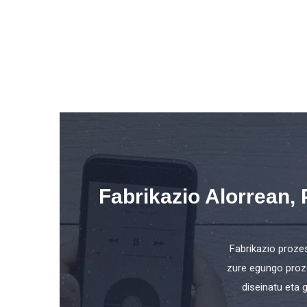
Fabrikazio Alorrean,
Fabrikazio proze
zure egungo proze
diseinatu eta 