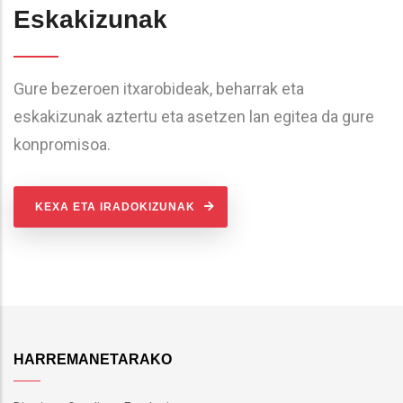
Eskakizunak
Gure bezeroen itxarobideak, beharrak eta
eskakizunak aztertu eta asetzen lan egitea da gure
konpromisoa.
KEXA ETA IRADOKIZUNAK
HARREMANETARAKO