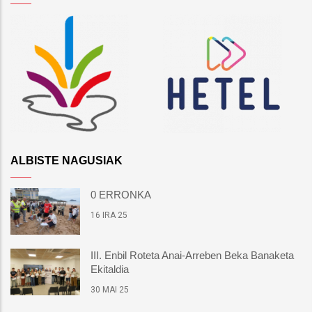
ALBISTE NAGUSIAK
0 ERRONKA
16 IRA 25
III. Enbil Roteta Anai-Arreben Beka Banaketa
Ekitaldia
30 MAI 25