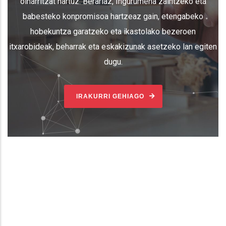
oinarritzat hartuz. Berariaz, Ingurumena zaintzeko eta
babesteko konpromisoa hartzeaz gain, etengabeko
hobekuntza garatzeko eta ikastolako bezeroen
itxarobideak, beharrak eta eskakizunak asetzeko lan egiten
dugu.
IRAKURRI GEHIAGO