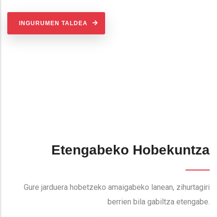
INGURUMEN TALDEA
Etengabeko Hobekuntza
Gure jarduera hobetzeko amaigabeko lanean, zihurtagiri
berrien bila gabiltza etengabe.