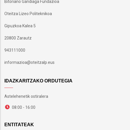
Bitoriano Gandiaga Fundazioa
Oteitza Lizeo Politeknikoa
Gipuzkoa Kalea 5
20800 Zarautz
943111000
informazioa@oteitzalp.eus
IDAZKARITZAKO ORDUTEGIA
Astelehenetik ostiralera
08:00 - 16:00
ENTITATEAK