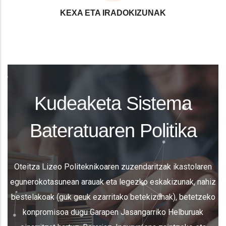
KEXA ETA IRADOKIZUNAK
Kudeaketa Sistema
Bateratuaren Politika
Oteitza Lizeo Politeknikoaren zuzendaritzak ikastolaren
egunerokotasunean arauak eta legezko eskakizunak, nahiz
bestelakoak (guk geuk ezarritako betekizunak), betetzeko
konpromisoa dugu Garapen Jasangarriko Helburuak