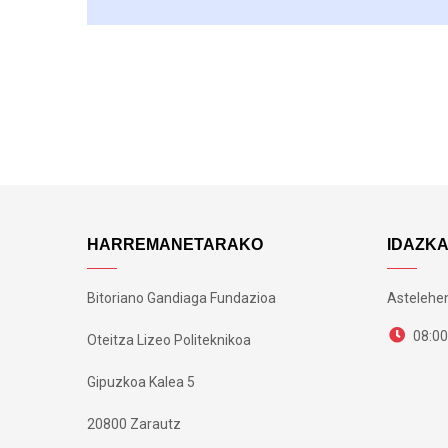
HARREMANETARAKO
IDAZK
Bitoriano Gandiaga Fundazioa
Astelehen
08:00
Oteitza Lizeo Politeknikoa
Gipuzkoa Kalea 5
20800 Zarautz