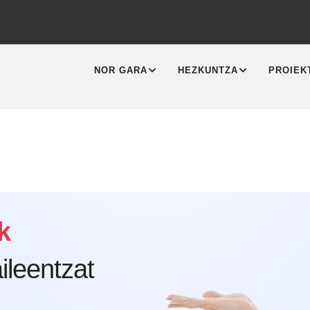
MAIN
NAVIGATION
NOR GARA
HEZKUNTZA
PROIEK
k
ileentzat