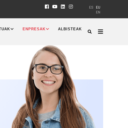
ES
EU
EN
TUAK
ENPRESAK
ALBISTEAK