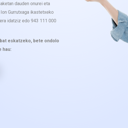
eaketan dauden onurei eta
n Ion Gurrutxaga ikastetxeko
dera idatziz edo 943 111 000
 bat eskatzeko, bete ondolo
 hau: