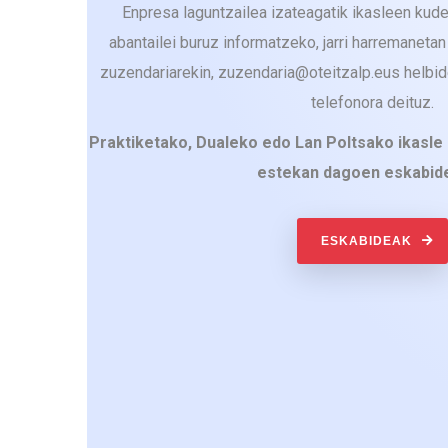
Enpresa laguntzailea izateagatik ikasleen kud
abantailei buruz informatzeko, jarri harremaneta
zuzendariarekin, zuzendaria@oteitzalp.eus helbi
telefonora deituz.
Praktiketako, Dualeko edo Lan Poltsako ikasle
estekan dagoen eskabide
ESKABIDEAK