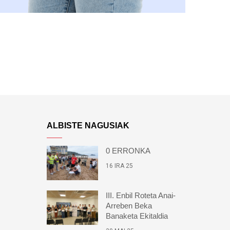
ALBISTE NAGUSIAK
0 ERRONKA
16 IRA 25
III. Enbil Roteta Anai-
Arreben Beka
Banaketa Ekitaldia