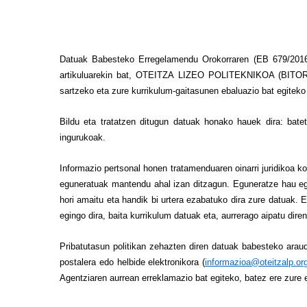
Datuak Babesteko Erregelamendu Orokorraren (EB 679/2016 
artikuluarekin bat, OTEITZA LIZEO POLITEKNIKOA (BITORI
sartzeko eta zure kurrikulum-gaitasunen ebaluazio bat egiteko e
Bildu eta tratatzen ditugun datuak honako hauek dira: batet
ingurukoak.
Informazio pertsonal honen tratamenduaren oinarri juridikoa k
eguneratuak mantendu ahal izan ditzagun. Eguneratze hau egi
hori amaitu eta handik bi urtera ezabatuko dira zure datuak.
egingo dira, baita kurrikulum datuak eta, aurrerago aipatu di
Pribatutasun politikan zehazten diren datuak babesteko 
postalera edo helbide elektronikora (
informazioa@oteitzalp.or
Agentziaren aurrean erreklamazio bat egiteko, batez ere zure