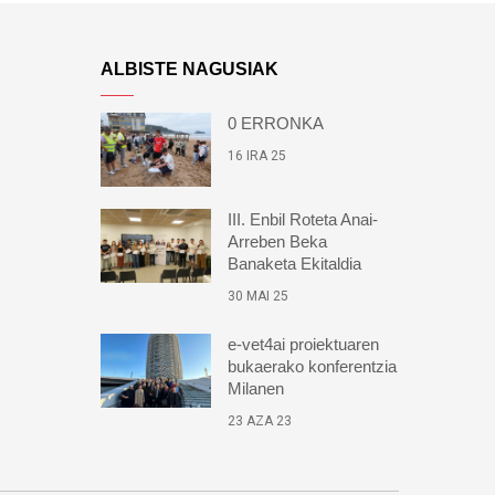
ALBISTE NAGUSIAK
0 ERRONKA
16 IRA 25
III. Enbil Roteta Anai-
Arreben Beka
Banaketa Ekitaldia
30 MAI 25
e-vet4ai proiektuaren
bukaerako konferentzia
Milanen
23 AZA 23