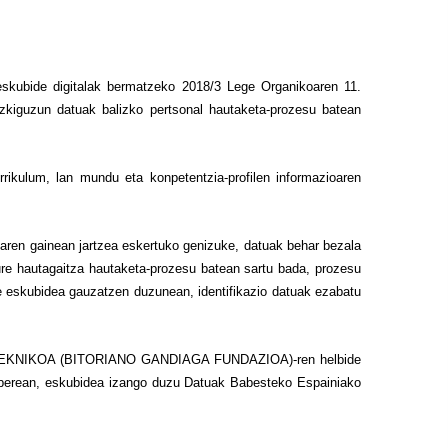
skubide digitalak bermatzeko 2018/3 Lege Organikoaren 11.
guzun datuak balizko pertsonal hautaketa-prozesu batean
rrikulum, lan mundu eta konpetentzia-profilen informazioaren
inaren gainean jartzea eskertuko genizuke, datuak behar bezala
ure hautagaitza hautaketa-prozesu batean sartu bada, prozesu
re eskubidea gauzatzen duzunean, identifikazio datuak ezabatu
 POLITEKNIKOA (BITORIANO GANDIAGA FUNDAZIOA)-ren helbide
ra berean, eskubidea izango duzu Datuak Babesteko Espainiako