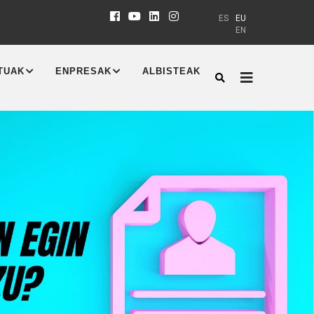
ES
EU
EN
TUAK
ENPRESAK
ALBISTEAK