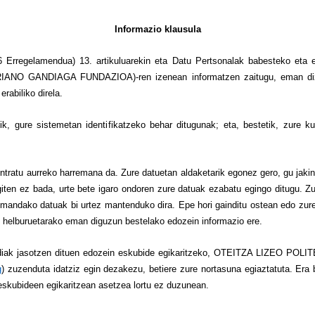
Informazio klausula
Erregelamendua) 13. artikuluarekin eta Datu Pertsonalak babesteko eta e
ANO GANDIAGA FUNDAZIOA)-ren izenean informatzen zaitugu, eman dizki
rabiliko direla.
ik, gure sistemetan identifikatzeko behar ditugunak; eta, bestetik, zure ku
ontratu aurreko harremana da. Zure datuetan aldaketarik egonez gero, gu jak
ten ez bada, urte bete igaro ondoren zure datuak ezabatu egingo ditugu. Z
 Emandako datuak bi urtez mantenduko dira. Epe hori gainditu ostean edo zu
ren helburuetarako eman diguzun bestelako edozein informazio ere.
araudiak jasotzen dituen edozein eskubide egikaritzeko, OTEITZA LIZEO
g
) zuzenduta idatziz egin dezakezu, betiere zure nortasuna egiaztatuta. E
 eskubideen egikaritzean asetzea lortu ez duzunean.