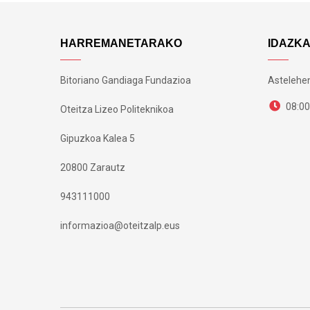
HARREMANETARAKO
IDAZK
Bitoriano Gandiaga Fundazioa
Astelehen
08:00
Oteitza Lizeo Politeknikoa
Gipuzkoa Kalea 5
20800 Zarautz
943111000
informazioa@oteitzalp.eus