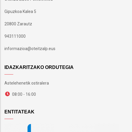
Gipuzkoa Kalea 5
20800 Zarautz
943111000
informazioa@oteitzalp.eus
IDAZKARITZAKO ORDUTEGIA
Astelehenetik ostiralera
08:00 - 16:00
ENTITATEAK