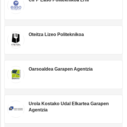
Oteitza Lizeo Politeknikoa
Oarsoaldea Garapen Agentzia
Urola Kostako Udal Elkartea Garapen
Agentzia