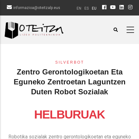
Skip
informazioa@oteitzalp.eus
EN
ES
EU
to
main
content
SILVERBOT
Zentro Gerontologikoetan Eta
Eguneko Zentroetan Laguntzen
Duten Robot Sozialak
HELBURUAK
Robotika sozialak zentro gerontologikoetan eta eguneko