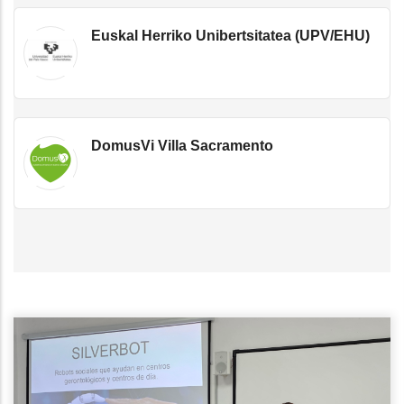
Euskal Herriko Unibertsitatea (UPV/EHU)
DomusVi Villa Sacramento