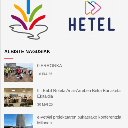
ALBISTE NAGUSIAK
0 ERRONKA
16 IRA 25
III. Enbil Roteta Anai-Arreben Beka Banaketa
Ekitaldia
30 MAI 25
e-vet4ai proiektuaren bukaerako konferentzia
Milanen