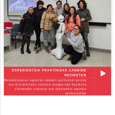
ESPERIENTZIA PRAKTIKOAK LANBIDE
HEZIKETAN
Mendekotasun egoeran dauden pertsonei arreta
eta Erizaintzako zaintza osagarriak heziketa
zikloetako irakasle eta ikasleekin eginiko
jardunaldiak