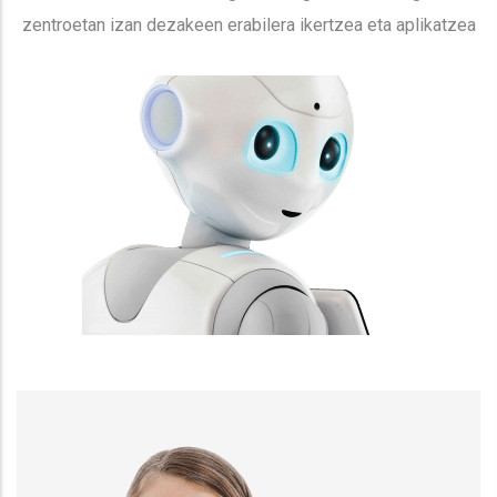
zentroetan izan dezakeen erabilera ikertzea eta aplikatzea