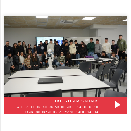
DBH STEAM SAIOAK
Oteitzako ikasleek Antoniano Ikastetxeko
ikasleei luzatuta STEAM ihardunaldia