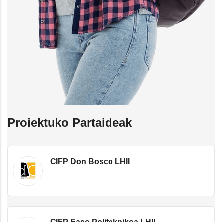
Proiektuko Partaideak
CIFP Don Bosco LHII
CIFP Easo Politeknikoa LHII