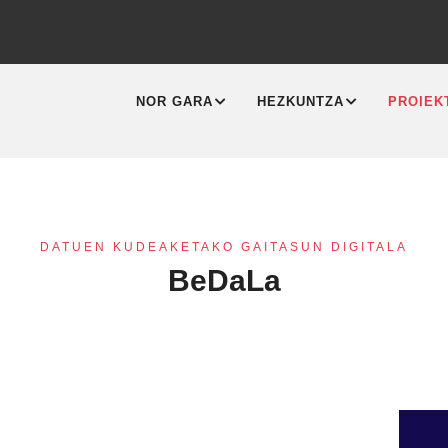
MAIN
NAVIGATION
NOR GARA
HEZKUNTZA
PROIEK
DATUEN KUDEAKETAKO GAITASUN DIGITALA
BeDaLa