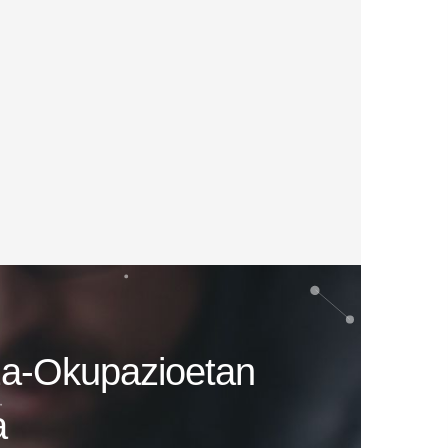
za-Okupazioetan
a