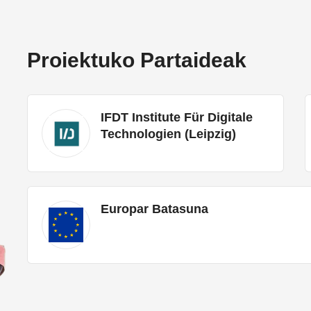
Proiektuko Partaideak
IFDT Institute Für Digitale
Technologien (Leipzig)
Europar Batasuna