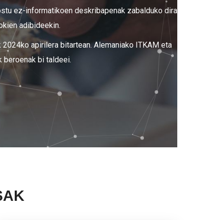
postu ez-informatikoen deskribapenak zabalduko dira
gokien adibideekin.
k 2024ko apirilera bitartean. Alemaniako ITKAM eta
 beroenak bi taldeei.
SAK