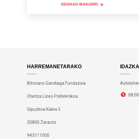
GEHIAGO IRAKURRI
HARREMANETARAKO
IDAZK
Bitoriano Gandiaga Fundazioa
Astelehen
08:00
Oteitza Lizeo Politeknikoa
Gipuzkoa Kalea 5
20800 Zarautz
943111000