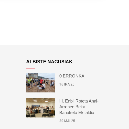
ALBISTE NAGUSIAK
0 ERRONKA
16 IRA 25
III. Enbil Roteta Anai-
Arreben Beka
Banaketa Ekitaldia
30 MAI 25