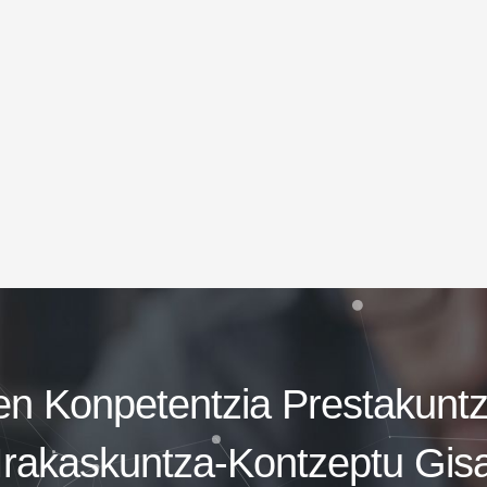
en Konpetentzia Prestakunt
Irakaskuntza-Kontzeptu Gis