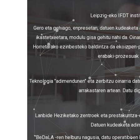
Leipzig-eko IFDT insti
Gero eta gehiago, enpresetan, datuen kudeaketa 
ikastetxeetara, modulu gisa gehitu nahi da. Oin
Horretarako ezinbesteko baldintza da ekoizpen-pr
erabaki-prozesuak b
Teknologia "adimendunen" eta zerbitzu oinarria datu
arrakastaren artean. Datu di
Lanbide Heziketako zentroek eta prestakuntza-enp
Datuen kudeaketa adime
"BeDaLA -ren helburu nagusia, datu operatiboen