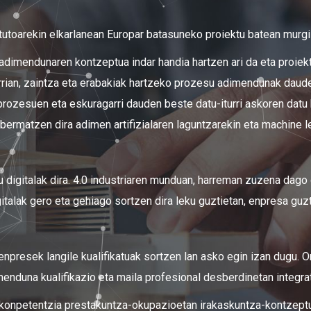
tutoarekin elkarlanean Europar batasuneko proiektu batean murgil
adimendunaren kontzeptua indar handia hartzen ari da eta proiek
arrian, zaintza eta erabakiak hartzeko prozesu adimendunak daud
ozesuen eta eskuragarri dauden beste datu-iturri askoren datu 
ermatzen dira adimen artifizialaren laguntzarekin eta machine 
 digitalak dira. 4.0 industriaren munduan, harreman zuzena dago 
gitalak gero eta gehiago sortzen dira leku guztietan, enpresa guzt
resek langile kualifikatuak sortzen lan asko egin izan dugu. Ora
nduna kualifikazio eta maila profesional desberdinetan integra
 konpetentzia prestakuntza-okupazioetan irakaskuntza-kontzept