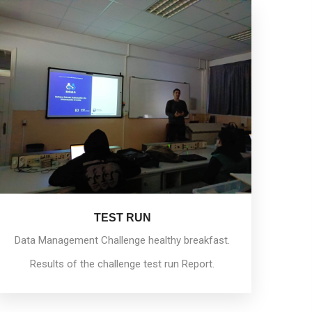
TEST RUN
Data Management Challenge healthy breakfast.
Results of the challenge test run Report.