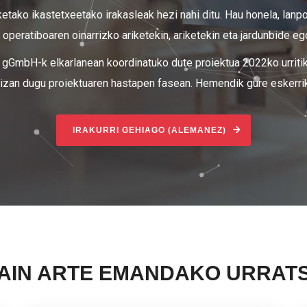
ketako ikastetxeetako irakasleak hezi nahi ditu. Hau honela, lan
 operatiboaren oinarrizko ariketekin, ariketekin eta jardunbide e
ua gGmbH-k elkarlanean koordinatuko dute proiektua 2022ko urriti
izan dugu proiektuaren hastapen fasean. Hemendik gure eskerrik
IRAKURRI GEHIAGO (ALEMANEZ)
AIN ARTE EMANDAKO URRAT