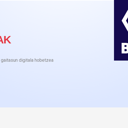
AK
gaitasun digitala hobetzea