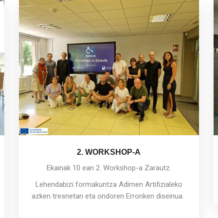
2. WORKSHOP-A
Ekainak 10 ean 2. Workshop-a Zarautz.
Lehendabizi formakuntza Adimen Artifizialeko
azken tresnetan eta ondoren Erronken diseinua.