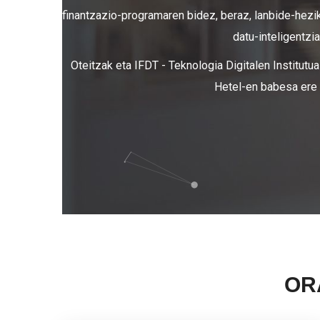
finantzazio-programaren bidez, beraz, lanbide-hezi
datu-inteligentzia
Oteitzak eta IFDT - Teknologia Digitalen Institut
Hetel-en babesa ere 
OR