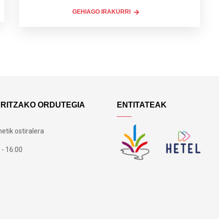
GEHIAGO IRAKURRI
ARITZAKO ORDUTEGIA
ENTITATEAK
etik ostiralera
 - 16:00