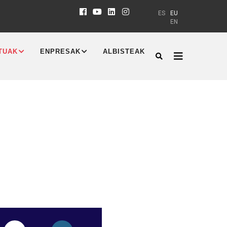
ES
EU
EN
TUAK
ENPRESAK
ALBISTEAK