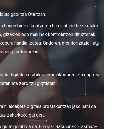
duta gabiltza Oteitzan.
tu honen bidez, kontzeptu hau lanbide heziketako
e, gizakiek edo makinek kontrolatzen dituztenak.
kopuru handia izatea. Ondoren, monitorizazio- eta
learning metodoekin.
datu digitalen erabilera eraginkorraren eta enpresa-
ietan eta zerbitzu guztietan.
in, aldaketa digitala prestakuntzan jaso nahi da.
tuz zeharkako gai gisa.
u gisa" gehitzea da, Europar Batasunak Erasmus+