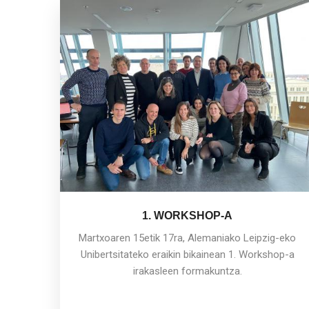
1. WORKSHOP-A
Martxoaren 15etik 17ra, Alemaniako Leipzig-eko
Unibertsitateko eraikin bikainean 1. Workshop-a
irakasleen formakuntza.