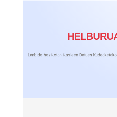
HELBURU
Lanbide-heziketan ikasleen Datuen Kudeaketako 