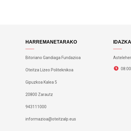
HARREMANETARAKO
IDAZK
Bitoriano Gandiaga Fundazioa
Astelehen
08:00
Oteitza Lizeo Politeknikoa
Gipuzkoa Kalea 5
20800 Zarautz
943111000
informazioa@oteitzalp.eus