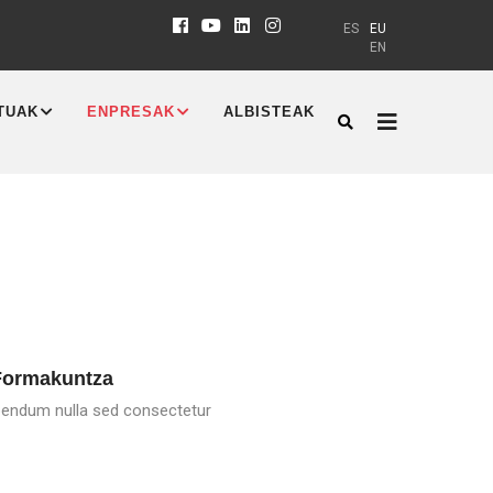
ES
EU
EN
TUAK
ENPRESAK
ALBISTEAK
Formakuntza
bendum nulla sed consectetur