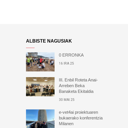
ALBISTE NAGUSIAK
0 ERRONKA
16 IRA 25
III. Enbil Roteta Anai-
Arreben Beka
Banaketa Ekitaldia
30 MAI 25
e-vet4ai proiektuaren
bukaerako konferentzia
Milanen