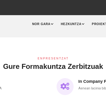
MAIN
NAVIGATION
NOR GARA
HEZKUNTZA
PROIEK
ENPRESENTZAT
Gure Formakuntza Zerbitzuak
In Company 
A
Aenean lacinia bi