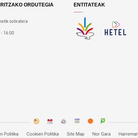
ARITZAKO ORDUTEGIA
ENTITATEAK
etik ostiralera
 - 16:00
n Politika
Cookien Politika
Site Map
Nor Gara
Harreman