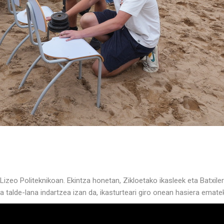
izeo Politeknikoan. Ekintza honetan, Zikloetako ikasleek eta Batxile
 talde-lana indartzea izan da, ikasturteari giro onean hasiera emate