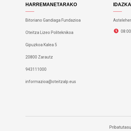
HARREMANETARAKO
IDAZK
Bitoriano Gandiaga Fundazioa
Astelehen
08:00
Oteitza Lizeo Politeknikoa
Gipuzkoa Kalea 5
20800 Zarautz
943111000
informazioa@oteitzalp.eus
Pribatutasu