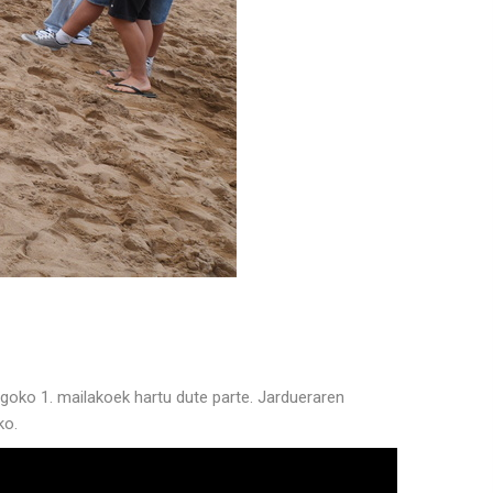
rgoko 1. mailakoek hartu dute parte. Jardueraren
ko.