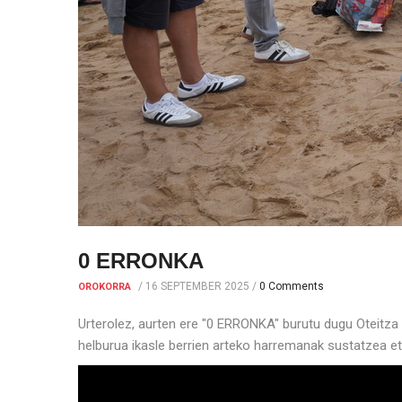
0 ERRONKA
/
16 SEPTEMBER 2025
/
0 Comments
OROKORRA
Urterolez, aurten ere "0 ERRONKA" burutu dugu Oteitza L
helburua ikasle berrien arteko harremanak sustatzea eta