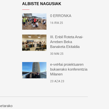
ALBISTE NAGUSIAK
0 ERRONKA
16 IRA 25
III. Enbil Roteta Anai-
Arreben Beka
Banaketa Ekitaldia
30 MAI 25
e-vet4ai proiektuaren
bukaerako konferentzia
Milanen
23 AZA 23
etarako