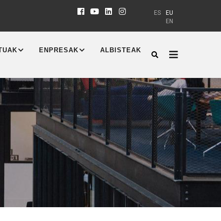
ES
EU
EN
TUAK
ENPRESAK
ALBISTEAK