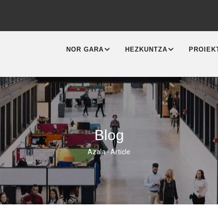
MAIN
NAVIGATION
NOR GARA
HEZKUNTZA
PROIEK
Blog
Azala
-
Article
Breadcrumb