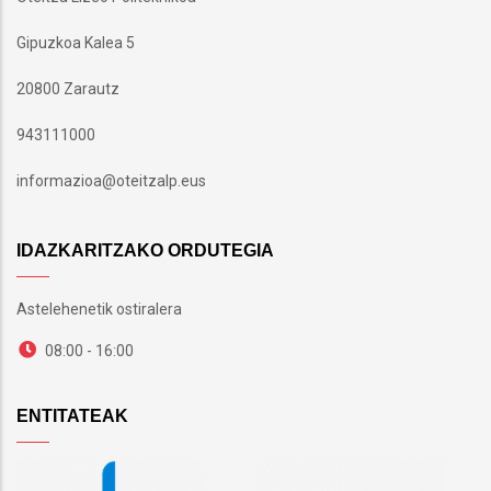
Gipuzkoa Kalea 5
20800 Zarautz
943111000
informazioa@oteitzalp.eus
IDAZKARITZAKO ORDUTEGIA
Astelehenetik ostiralera
08:00 - 16:00
ENTITATEAK