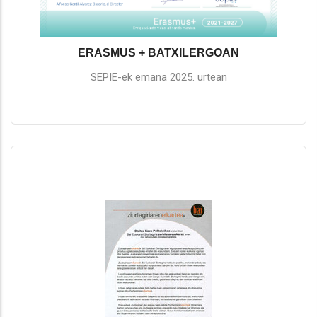
ERASMUS + BATXILERGOAN
SEPIE-ek emana 2025. urtean