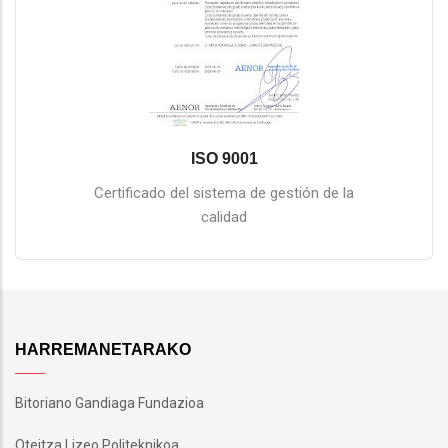
ISO 9001
Certificado del sistema de gestión de la
calidad
HARREMANETARAKO
Bitoriano Gandiaga Fundazioa
Oteitza Lizeo Politeknikoa