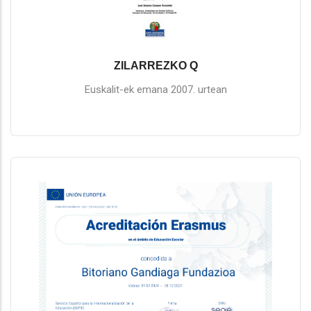
ZILARREZKO Q
Euskalit-ek emana 2007. urtean