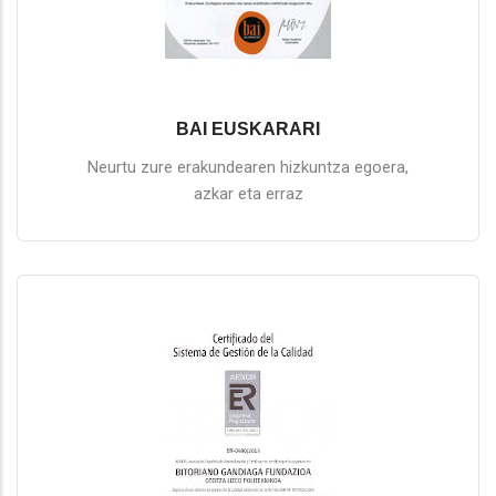
BAI EUSKARARI
Neurtu zure erakundearen hizkuntza egoera,
azkar eta erraz