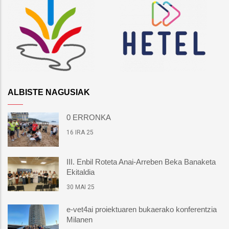
ALBISTE NAGUSIAK
0 ERRONKA
16 IRA 25
III. Enbil Roteta Anai-Arreben Beka Banaketa
Ekitaldia
30 MAI 25
e-vet4ai proiektuaren bukaerako konferentzia
Milanen