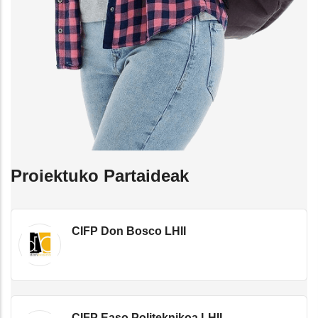
Proiektuko Partaideak
CIFP Don Bosco LHII
CIFP Easo Politeknikoa LHII