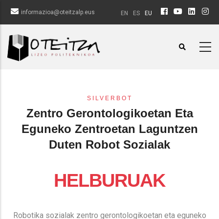
Skip
informazioa@oteitzalp.eus
EN
ES
EU
to
main
content
SILVERBOT
Zentro Gerontologikoetan Eta
Eguneko Zentroetan Laguntzen
Duten Robot Sozialak
HELBURUAK
Robotika sozialak zentro gerontologikoetan eta eguneko