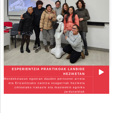
ESPERIENTZIA PRAKTIKOAK LANBIDE
HEZIKETAN
Mendekotasun egoeran dauden pertsonei arreta
eta Erizaintzako zaintza osagarriak heziketa
zikloetako irakasle eta ikasleekin eginiko
jardunaldiak