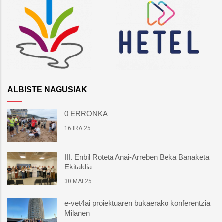
ALBISTE NAGUSIAK
0 ERRONKA
16 IRA 25
III. Enbil Roteta Anai-Arreben Beka Banaketa
Ekitaldia
30 MAI 25
e-vet4ai proiektuaren bukaerako konferentzia
Milanen