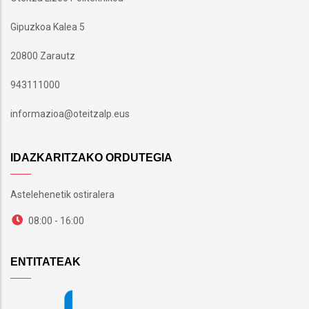
Gipuzkoa Kalea 5
20800 Zarautz
943111000
informazioa@oteitzalp.eus
IDAZKARITZAKO ORDUTEGIA
Astelehenetik ostiralera
08:00 - 16:00
ENTITATEAK