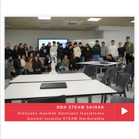
DBH STEAM SAIOAK
Oteitzako ikasleek Antoniano Ikastetxeko
ikasleei luzatuta STEAM ihardunaldia