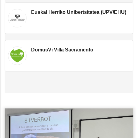
Euskal Herriko Unibertsitatea (UPV/EHU)
DomusVi Villa Sacramento