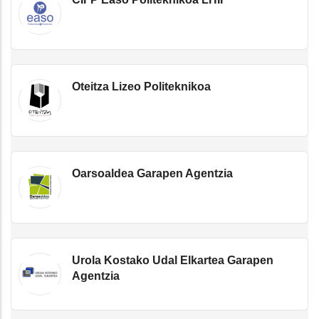
Oteitza Lizeo Politeknikoa
Oarsoaldea Garapen Agentzia
Urola Kostako Udal Elkartea Garapen
Agentzia