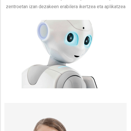
zentroetan izan dezakeen erabilera ikertzea eta aplikatzea