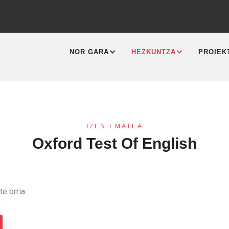
MAIN
NAVIGATION
NOR GARA
HEZKUNTZA
PROIEK
IZEN EMATEA
Oxford Test Of English
e orria.