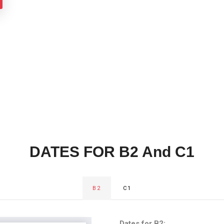
DATES FOR B2 And C1
B2
C1
Dates for B2: