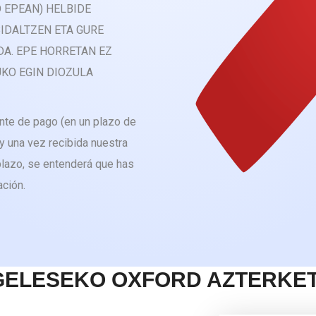
 EPEAN) HELBIDE
IDALTZEN ETA GURE
A. EPE HORRETAN EZ
UKO EGIN DIOZULA
ante de pago (en un plazo de
 y una vez recibida nuestra
plazo, se entenderá que has
ación.
GELESEKO OXFORD AZTERKE