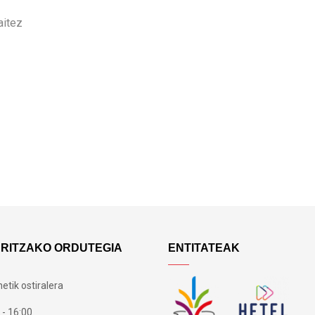
aitez
ARITZAKO ORDUTEGIA
ENTITATEAK
etik ostiralera
 - 16:00