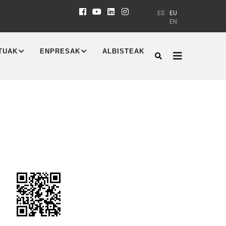
ES
EU
EN
TUAK
ENPRESAK
ALBISTEAK