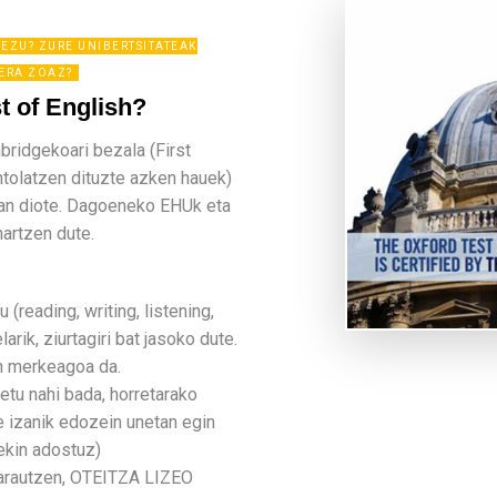
EZU? ZURE UNIBERTSITATEAK
-ERA ZOAZ?
t of English?
mbridgekoari bezala (First
ntolatzen dituzte azken hauek)
man diote. Dagoeneko EHUk eta
artzen dute.
(reading, writing, listening,
arik, ziurtagiri bat jasoko dute.
n merkeagoa da.
etu nahi bada, horretarako
e izanik edozein unetan egin
rekin adostuz)
arautzen, OTEITZA LIZEO