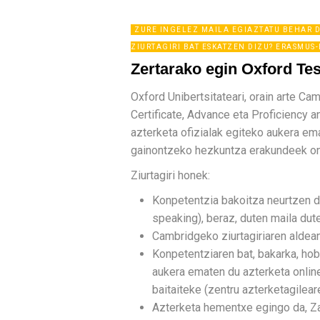
ZURE INGELEZ MAILA EGIAZTATU BEHAR D
ZIURTAGIRI BAT ESKATZEN DIZU? ERASMUS
Zertarako egin Oxford Tes
Oxford Unibertsitateari, orain arte Ca
Certificate, Advance eta Proficiency a
azterketa ofizialak egiteko aukera e
gainontzeko hezkuntza erakundeek on
Ziurtagiri honek:
Konpetentzia bakoitza neurtzen du 
speaking), beraz, duten maila dutel
Cambridgeko ziurtagiriaren aldea
Konpetentziaren bat, bakarka, hob
aukera ematen du azterketa onlin
baitaiteke (zentru azterketagilea
Azterketa hementxe egingo da, Z