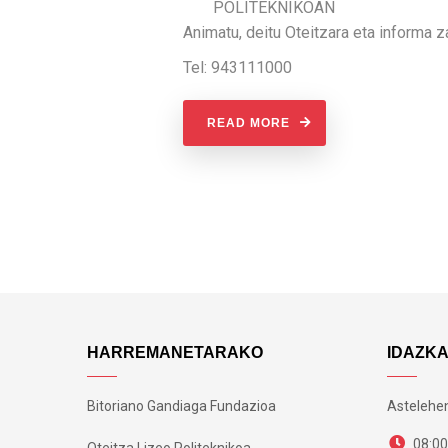
POLITEKNIKOAN
Animatu, deitu Oteitzara eta informa z
Tel: 943111000
READ MORE
HARREMANETARAKO
IDAZK
Bitoriano Gandiaga Fundazioa
Astelehen
08:00