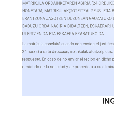
MATRIKULA ORDAINKETAREN AGIRIA (24 ORDUKO
HONETARA, MATRIKULAK@OTEITZALP.EUS -ERA B
ERANTZUNA JASOTZEN DUZUNEAN GAUZATUKO D
BADUZU ORDAINAGIRIA BIDALTZEN, ESKAERARI 
ULERTZEN DA ETA ESKAERA EZABATUKO DA.
La matrícula concluirá cuando nos envíes el justific
24 horas) a esta dirección, matrikulak.oteitzalp.eus,
respuesta. En caso de no enviar el recibo en dicho 
desistido de la solicitud y se procederá a su elimin
IN