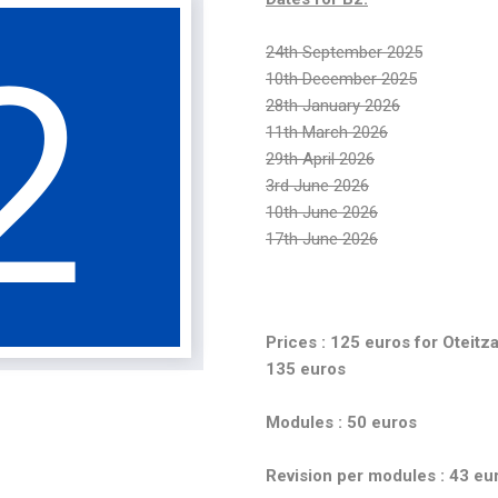
24th September 2025
10th December 2025
28th January 2026
11th March 2026
29th April 2026
3rd June 2026
10th June 2026
17th June 2026
Prices : 125 euros for Oteitz
135 euros
Modules : 50 euros
Revision per modules : 43 eu