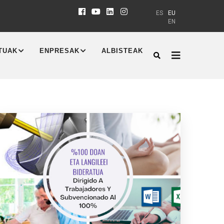
ES
EU
EN
TUAK
ENPRESAK
ALBISTEAK