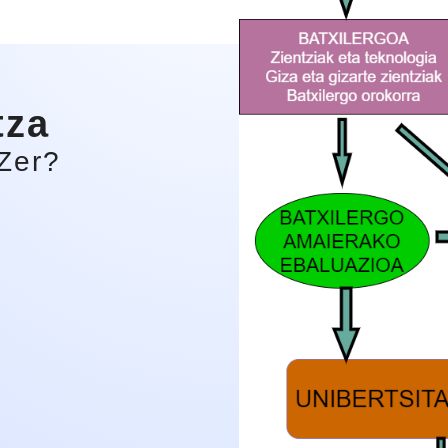
tza
Zer?