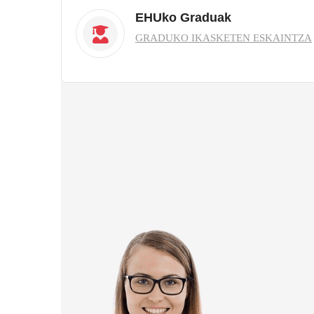
EHUko Graduak
GRADUKO IKASKETEN ESKAINTZA