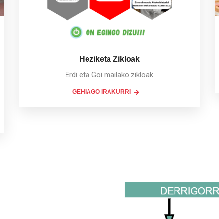
Heziketa Zikloak
Erdi eta Goi mailako zikloak
GEHIAGO IRAKURRI