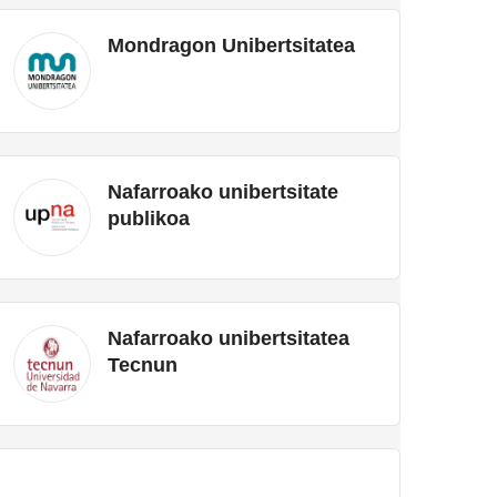
Mondragon Unibertsitatea
Nafarroako unibertsitate
publikoa
Nafarroako unibertsitatea
Tecnun