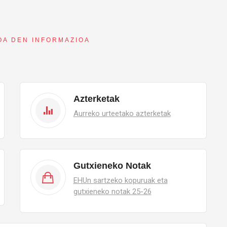
OA DEN INFORMAZIOA
Azterketak
Aurreko urteetako azterketak
Gutxieneko Notak
EHUn sartzeko kopuruak eta
gutxieneko notak 25-26