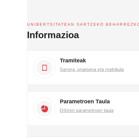
UNIBERTSITATEAN SARTZEKO BEHARREZK
Informazioa
Tramiteak
Sarrera, onarpena eta matrikula
Parametroen Taula
EHUren parametroen taula