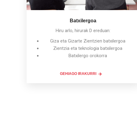
Batxilergoa
Hiru arlo, hirurak D ereduan:
Giza eta Gizarte Zientzien batxilergoa
Zientzia eta teknologia batxilergoa
Batxilergo orokorra
GEHIAGO IRAKURRI