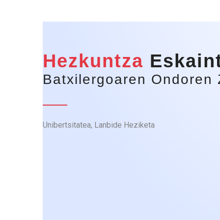
Hezkuntza
Eskain
Batxilergoaren Ondoren 
Unibertsitatea, Lanbide Heziketa