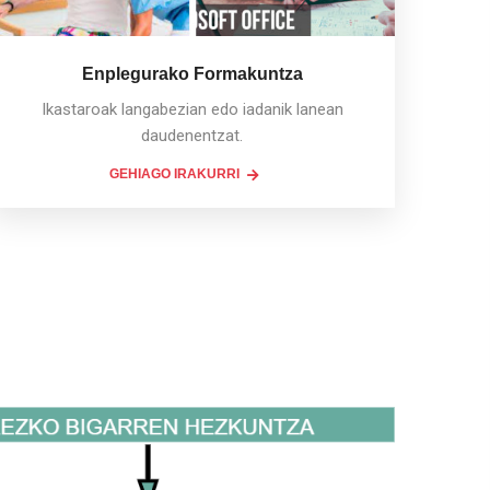
Enplegurako Formakuntza
Ikastaroak langabezian edo iadanik lanean
daudenentzat.
GEHIAGO IRAKURRI