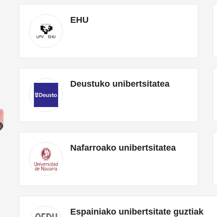
EHU
Deustuko unibertsitatea
Nafarroako unibertsitatea
Espainiako unibertsitate guztiak