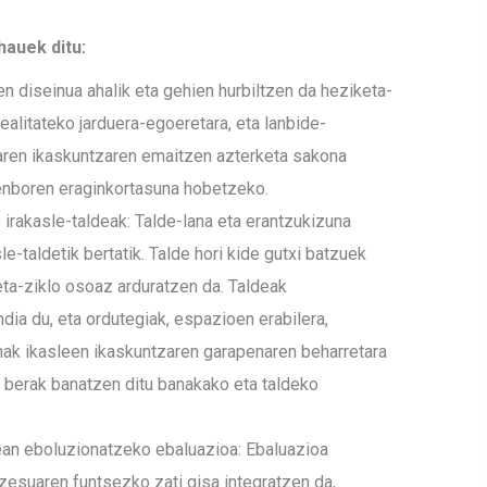
auek ditu:
en diseinua ahalik eta gehien hurbiltzen da heziketa-
realitateko jarduera-egoeretara, eta lanbide-
aren ikaskuntzaren emaitzen azterketa sakona
enboren eraginkortasuna hobetzeko.
irakasle-taldeak: Talde-lana eta erantzukizuna
sle-taldetik bertatik. Talde hori kide gutxi batzuek
eta-ziklo osoaz arduratzen da. Taldeak
ia du, eta ordutegiak, espazioen erabilera,
ak ikasleen ikaskuntzaren garapenaren beharretara
k berak banatzen ditu banakako eta taldeko
an eboluzionatzeko ebaluazioa: Ebaluazioa
zesuaren funtsezko zati gisa integratzen da,