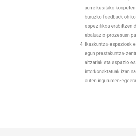
aurreikusitako konpeten
buruzko feedback ohikoa 
espezifikoa erabiltzen d
ebaluazio-prozesuan par
Ikaskuntza-espazioak eg
egun prestakuntza-zent
altzariak eta espazio es
interkonektatuak izan na
duten ingurumen-egoerak