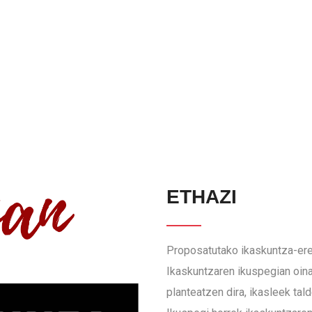
ETHAZI
Proposatutako ikaskuntza-ered
Ikaskuntzaren ikuspegian oina
planteatzen dira, ikasleek tal