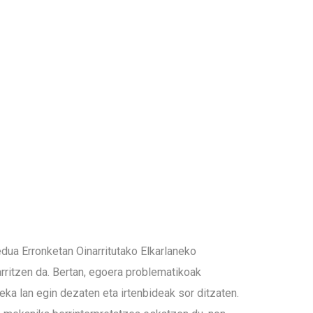
ua Erronketan Oinarritutako Elkarlaneko
rritzen da. Bertan, egoera problematikoak
deka lan egin dezaten eta irtenbideak sor ditzaten.