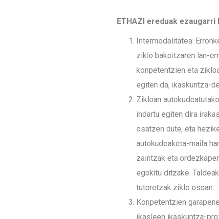
ETHAZI ereduak ezaugarri h
Intermodalitatea: Erronk
ziklo bakoitzaren lan-er
konpetentzien eta ziklo
egiten da, ikaskuntza-d
Zikloan autokudeatutako 
indartu egiten dira iraka
osatzen dute, eta hezik
autokudeaketa-maila hand
zaintzak eta ordezkapen
egokitu ditzake. Taldea
tutoretzak ziklo osoan.
Konpetentzien garapene
ikasleen ikaskuntza-pro