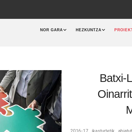
MAIN
NAVIGATION
NOR GARA
HEZKUNTZA
PROIEK
Batxi-
Oinarri
M
2016-17 ikasturtetik abiatu