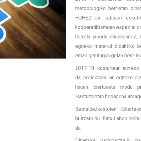
metodologiko berrietan oinar
HUHEZI-ren adituen eskuti
kooperatibismoan espezializat
horrela jasorik daukagunez, 
egiteko material didaktiko b
eman genitugun gelan bere txe
2017-18 ikasturtean aurreko 
da, proiektuka lan egiteko er
hauen txertaketa modu pr
ikasturteetan hedapena areago
Bestalde,Ikastolen Elkarte
bultzatu du. BatxiLaben helbu
da.
Dinamika partehartzaile bat