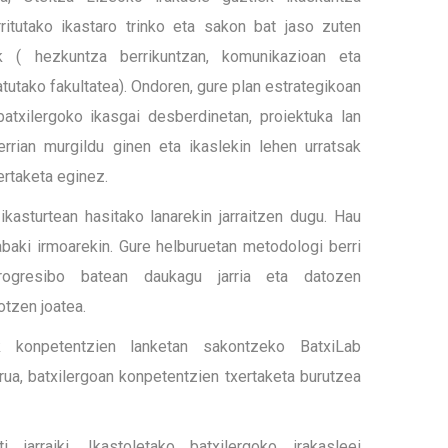
ritutako ikastaro trinko eta sakon bat jaso zuten
k ( hezkuntza berrikuntzan, komunikazioan eta
utako fakultatea). Ondoren, gure plan estrategikoan
batxilergoko ikasgai desberdinetan, proiektuka lan
errian murgildu ginen eta ikaslekin lehen urratsak
rtaketa eginez.
ikasturtean hasitako lanarekin jarraitzen dugu. Hau
abaki irmoarekin. Gure helburuetan metodologi berri
ogresibo batean daukagu jarria eta datozen
tzen joatea.
ak konpetentzien lanketan sakontzeko BatxiLab
rua, batxilergoan konpetentzien txertaketa burutzea
i jarraiki, Ikastoletako batxilergoko irakasleei