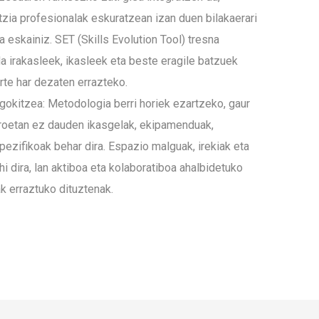
tzia profesionalak eskuratzean izan duen bilakaerari
eskainiz. SET (Skills Evolution Tool) tresna
a irakasleek, ikasleek eta beste eragile batzuek
te har dezaten errazteko.
okitzea: Metodologia berri horiek ezartzeko, gaur
roetan ez dauden ikasgelak, ekipamenduak,
pezifikoak behar dira. Espazio malguak, irekiak eta
hi dira, lan aktiboa eta kolaboratiboa ahalbidetuko
 erraztuko dituztenak.