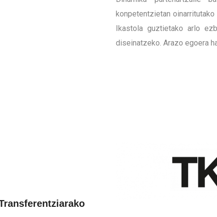
konpetentzietan oinarritutak
Ikastola guztietako arlo ez
diseinatzeko. Arazo egoera h
Transferentziarako