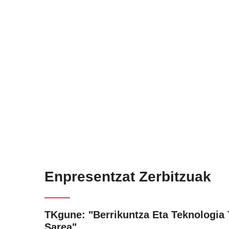
Enpresentzat Zerbitzuak
TKgune: "Berrikuntza Eta Teknologia 
Sarea"