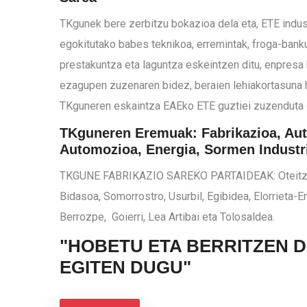
TKgunek bere zerbitzu bokazioa dela eta, ETE industr
egokitutako babes teknikoa, erremintak, froga-bank
prestakuntza eta laguntza eskeintzen ditu, enpresa
ezagupen zuzenaren bidez, beraien lehiakortasuna 
TKguneren eskaintza EAEko ETE guztiei zuzenduta 
TKguneren Eremuak: Fabrikazioa, Aut
Automozioa, Energia, Sormen Industr
TKGUNE FABRIKAZIO SAREKO PARTAIDEAK: Oteitza,
Bidasoa, Somorrostro, Usurbil, Egibidea, Elorrieta-Err
Berrozpe, Goierri, Lea Artibai eta Tolosaldea.
"HOBETU ETA BERRITZEN D
EGITEN DUGU"