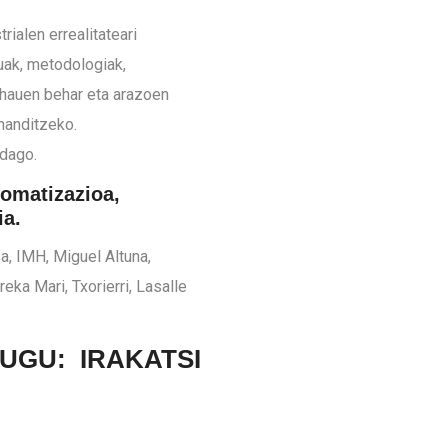
ialen errealitateari
uak, metodologiak,
 hauen behar eta arazoen
handitzeko.
dago.
omatizazioa,
ia.
 IMH, Miguel Altuna,
eka Mari, Txorierri, Lasalle
UGU: IRAKATSI