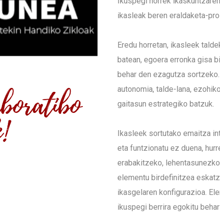
Ikuspegi horrek ikaskuntzaren
ikasleak beren eraldaketa-pro
Eredu horretan, ikasleek talde
batean, egoera erronka gisa b
behar den ezagutza sortzeko.
autonomia, talde-lana, ezohik
gaitasun estrategiko batzuk.
Ikasleek sortutako emaitza int
eta funtzionatu ez duena, hur
erabakitzeko, lehentasunezko 
elementu birdefinitzea eskatz
ikasgelaren konfigurazioa. El
ikuspegi berrira egokitu behar