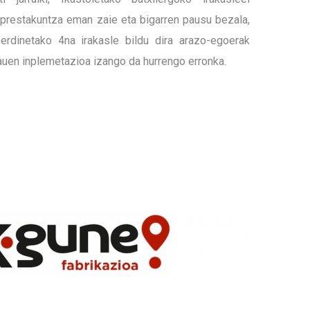
o prestakuntza eman zaie eta bigarren pausu bezala,
berdinetako 4na irakasle bildu dira arazo-egoerak
auen inplemetazioa izango da hurrengo erronka.