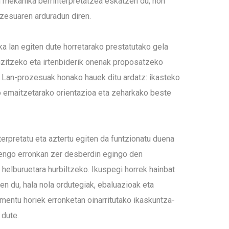
 mekanika berrinterpretatzea eskatzen du, non
zesuaren arduradun diren.
ka lan egiten dute horretarako prestatutako gela
izitzeko eta irtenbiderik onenak proposatzeko
 Lan-prozesuak honako hauek ditu ardatz: ikasteko
o emaitzetarako orientazioa eta zeharkako beste
erpretatu eta aztertu egiten da funtzionatu duena
rengo erronkan zer desberdin egingo den
helburuetara hurbiltzeko. Ikuspegi horrek hainbat
en du, hala nola ordutegiak, ebaluazioak eta
ementu horiek erronketan oinarritutako ikaskuntza-
 dute.