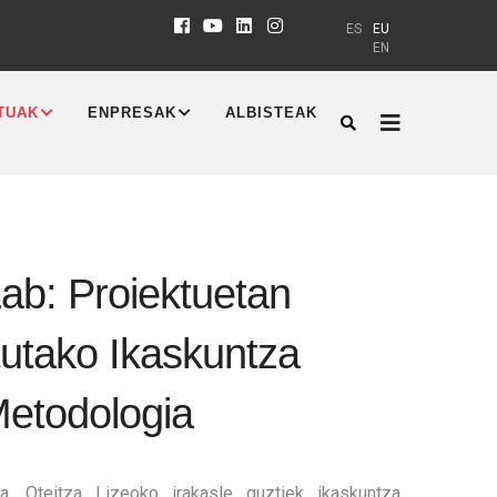
ES
EU
EN
TUAK
ENPRESAK
ALBISTEAK
Lab: Proiektuetan
tutako Ikaskuntza
etodologia
ta, Oteitza Lizeoko irakasle guztiek ikaskuntza