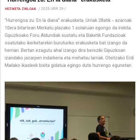
/
2025 URR 29
/
HEZIKETA ZIKLOAK
“Hurrengoa zu. En la diana” erakusketa. Urriak 28atik - azaroak
10era bitartean Merkatu plazako 1.solairuan egongo da irekita.
Gipuzkoako Foru Aldundiak sustatu eta Baketik Fundazioak
osatutako ikerketarekin buruturiko erakusketa bat izango da
herrian. Bertan ezagutu ahal izango dira bereziki Gipuzkoan
izandako jazarpen indarkeria eta mehatxu larriak. Oteitzako Erdi
Mailako ikasleek bixita gidatua egingo dute hurrengo egunetan.