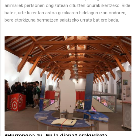
animaliek pertsonen ongizatean dituzten onurak ikertzeko. Bide
batez, urte luzeetan astoa gizakiaren bidelagun izan ondoren,
bere etorkizuna bermatzen saiatzeko urrats bat ere bada.
“Hurrengoa zu. En la diana” erakusketa