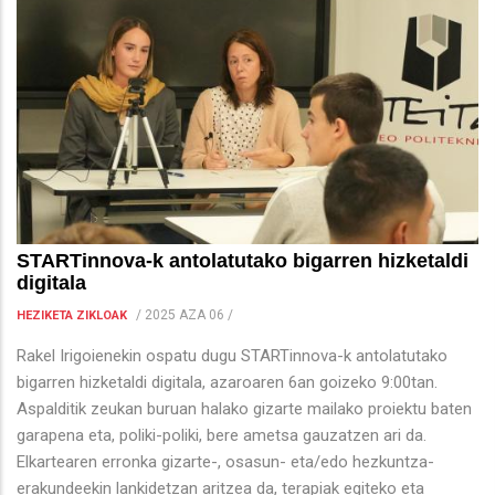
STARTinnova-k antolatutako bigarren hizketaldi
digitala
/
2025 AZA 06
/
HEZIKETA ZIKLOAK
Rakel Irigoienekin ospatu dugu STARTinnova-k antolatutako
bigarren hizketaldi digitala, azaroaren 6an goizeko 9:00tan.
Aspalditik zeukan buruan halako gizarte mailako proiektu baten
garapena eta, poliki-poliki, bere ametsa gauzatzen ari da.
Elkartearen erronka gizarte-, osasun- eta/edo hezkuntza-
erakundeekin lankidetzan aritzea da, terapiak egiteko eta