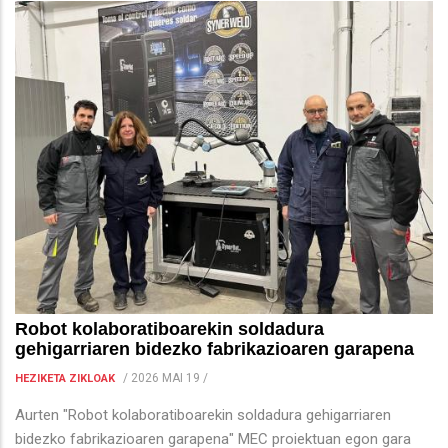
Robot kolaboratiboarekin soldadura
gehigarriaren bidezko fabrikazioaren garapena
/
2026 MAI 19
/
HEZIKETA ZIKLOAK
Aurten "Robot kolaboratiboarekin soldadura gehigarriaren
bidezko fabrikazioaren garapena" MEC proiektuan egon gara