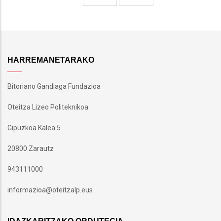
page
page
HARREMANETARAKO
Bitoriano Gandiaga Fundazioa
Oteitza Lizeo Politeknikoa
Gipuzkoa Kalea 5
20800 Zarautz
943111000
informazioa@oteitzalp.eus