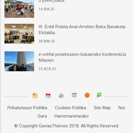
0 ERRONKA
16 IRA 25
III. Enbil Roteta Anai-Arreben Beka Banaketa
Ekitaldia
30 MAI 25
e-vet4ai proiektuaren bukaerako konferentzia
Milanen
23 AZA 23
Pribatutasun Politika
Cookien Politika
Site Map
Nor
Gara
Harremanetarako
© Copyright
GaviasThemes
2018. All Rights Reserved.