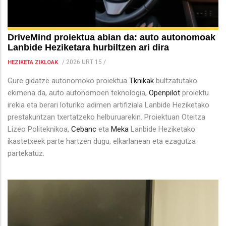
DriveMind proiektua abian da: auto autonomoak
Lanbide Heziketara hurbiltzen ari dira
/
2026 URT 15
/
HEZIKETA ZIKLOAK
Gure gidatze autonomoko proiektua
Tknikak
bultzatutako
ekimena da, auto autonomoen teknologia,
Openpilot
proiektu
irekia eta berari loturiko adimen artifiziala Lanbide Heziketako
prestakuntzan txertatzeko helburuarekin. Proiektuan Oteitza
Lizeo Politeknikoa,
Cebanc
eta
Meka
Lanbide Heziketako
ikastetxeek parte hartzen dugu, elkarlanean eta ezagutza
partekatuz.