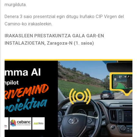
murgilduta.
Denera 3 saio presentzial egin ditugu Iruñako CIP Virgen del
Camino-ko irakasleekin.
IRAKASLEEN PRESTAKUNTZA GALA GAR-EN
INSTALAZIOETAN, Zaragoza-N (1. saioa)