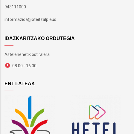
943111000
informazioa@oteitzalp.eus
IDAZKARITZAKO ORDUTEGIA
Astelehenetik ostiralera
08:00 - 16:00
ENTITATEAK