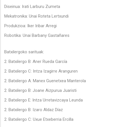
Diseinua: Irati Larburu Zumeta
Mekatronika: Unai Roteta Lertxundi
Produkzioa: Iker Iribar Arregi
Robotika: Unai Barbany Gastañares
Batxilergoko sarituak:
2. Batxilergo B: Aner Rueda García
2. Batxilergo C: Intza Izagirre Aranguren
2. Batxilergo A: Manex Guenetxea Manterola
2. Batxilergo B: Joane Aizpurua Juaristi
2. Batxilergo E: Intza Urretavizcaya Leunda
2. Batxilergo B: Izaro Aldaz Díaz
2. Batxilergo C: Uxue Etxeberria Ercilla