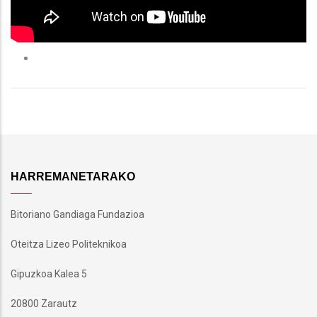
HARREMANETARAKO
Bitoriano Gandiaga Fundazioa
Oteitza Lizeo Politeknikoa
Gipuzkoa Kalea 5
20800 Zarautz