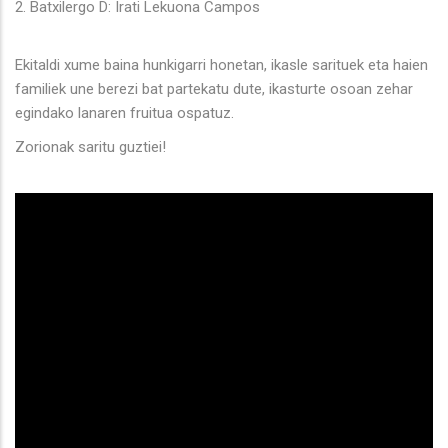
2. Batxilergo D: Irati Lekuona Campos
Ekitaldi xume baina hunkigarri honetan, ikasle sarituek eta haien
familiek une berezi bat partekatu dute, ikasturte osoan zehar
egindako lanaren fruitua ospatuz.
Zorionak saritu guztiei!