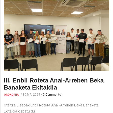
III. Enbil Roteta Anai-Arreben Beka
Banaketa Ekitaldia
/
30 MAI 2025
/
0 Comments
OROKORRA
Oteitza Lizeoak Enbil Roteta Anai-Arreben Beka Banaketa
Ekitaldia ospatu du