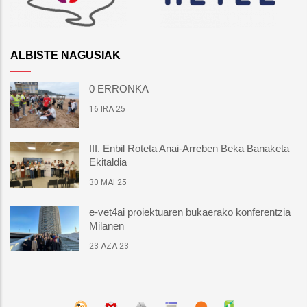
ALBISTE NAGUSIAK
0 ERRONKA
16 IRA 25
III. Enbil Roteta Anai-Arreben Beka Banaketa
Ekitaldia
30 MAI 25
e-vet4ai proiektuaren bukaerako konferentzia
Milanen
23 AZA 23