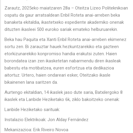
Zarautz, 2025eko maiatzaren 28a – Oteitza Lizeo Politeknikoan
ospatu da gaur arratsaldean Enbil Roteta anai-arreben beka
banaketa ekitaldia, ikastetxeko espediente akademiko onenak
dituzten ikasleei 500 euroko sariak emateko helburuarekin.
Beka hau Paquita eta Xanti Enbil Roteta anai-arreben ekimenez
sortu zen. Bi zarauztar hauek hezkuntzarekiko eta gazteen
etorkizunarekiko konpromiso handia erakutsi zuten. Haien
borondatea izan zen ikasketetan nabarmendu diren ikasleak
babestu eta motibatzea, euren esfortzua eta dedikazioa
aitortuz. Urtero, haien ondareari esker, Oteitzako ikasle
bikainenen lana saritzen da.
Aurtengo ekitaldian, 14 ikaslek jaso dute saria, Batxilergoko 8
ikaslek eta Lanbide Heziketako 6k, ziklo bakoitzeko onenak:
Lanbide Heziketako sarituak:
Instalazio Elektrikoak: Jon Alday Fernández
Mekanizazioa: Erik Riveiro Novoa