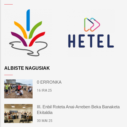
ALBISTE NAGUSIAK
0 ERRONKA
16 IRA 25
III. Enbil Roteta Anai-Arreben Beka Banaketa
Ekitaldia
30 MAI 25