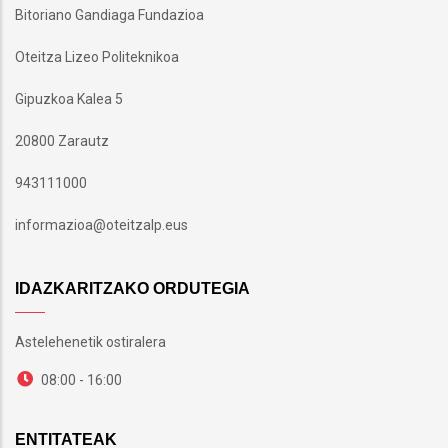
Bitoriano Gandiaga Fundazioa
Oteitza Lizeo Politeknikoa
Gipuzkoa Kalea 5
20800 Zarautz
943111000
informazioa@oteitzalp.eus
IDAZKARITZAKO ORDUTEGIA
Astelehenetik ostiralera
08:00 - 16:00
ENTITATEAK