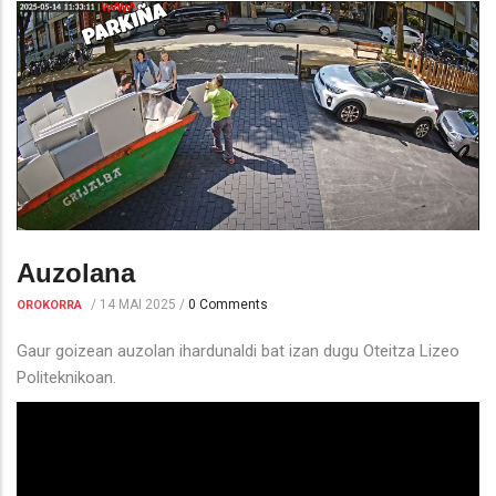
Auzolana
/
14 MAI 2025
/
0 Comments
OROKORRA
Gaur goizean auzolan ihardunaldi bat izan dugu Oteitza Lizeo
Politeknikoan.