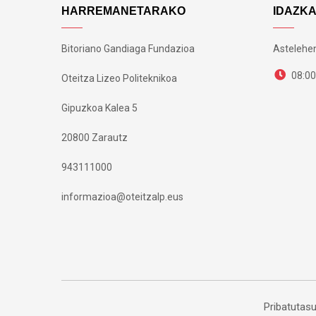
HARREMANETARAKO
IDAZK
Bitoriano Gandiaga Fundazioa
Astelehen
08:00
Oteitza Lizeo Politeknikoa
Gipuzkoa Kalea 5
20800 Zarautz
943111000
informazioa@oteitzalp.eus
Pribatutasu