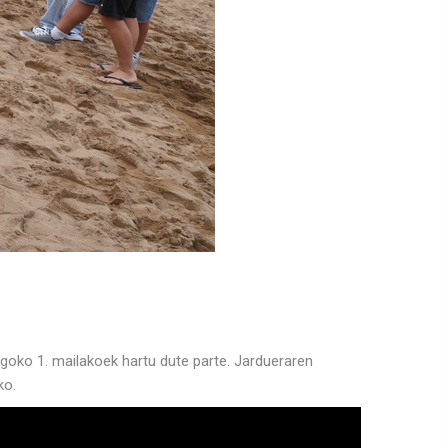
rgoko 1. mailakoek hartu dute parte. Jardueraren
ko.