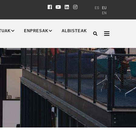
ES
EU
EN
TUAK
ENPRESAK
ALBISTEAK