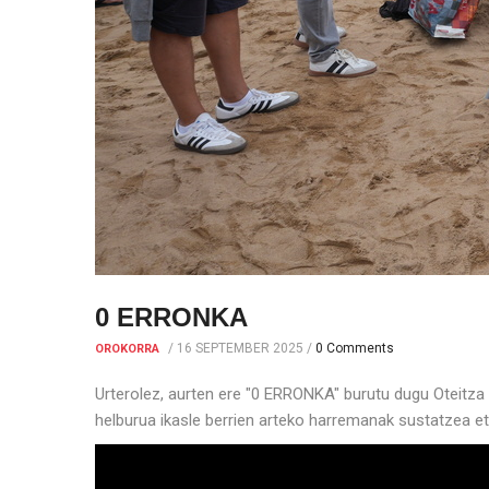
0 ERRONKA
/
16 SEPTEMBER 2025
/
0 Comments
OROKORRA
Urterolez, aurten ere "0 ERRONKA" burutu dugu Oteitza L
helburua ikasle berrien arteko harremanak sustatzea eta