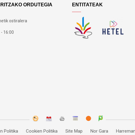
ARITZAKO ORDUTEGIA
ENTITATEAK
etik ostiralera
 - 16:00
n Politika
Cookien Politika
Site Map
Nor Gara
Harreman