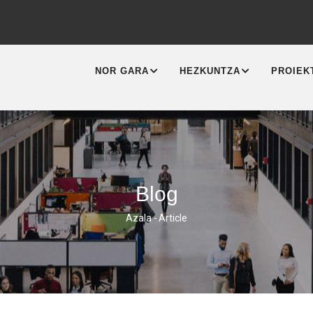
MAIN
NAVIGATION
NOR GARA
HEZKUNTZA
PROIEK
Blog
Azala
-
Article
Breadcrumb