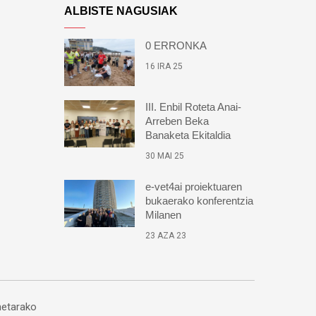
ALBISTE NAGUSIAK
0 ERRONKA
16 IRA 25
III. Enbil Roteta Anai-
Arreben Beka
Banaketa Ekitaldia
30 MAI 25
e-vet4ai proiektuaren
bukaerako konferentzia
Milanen
23 AZA 23
etarako