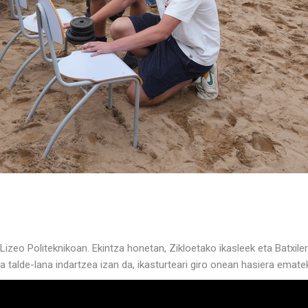
izeo Politeknikoan. Ekintza honetan, Zikloetako ikasleek eta Batxile
 talde-lana indartzea izan da, ikasturteari giro onean hasiera emate