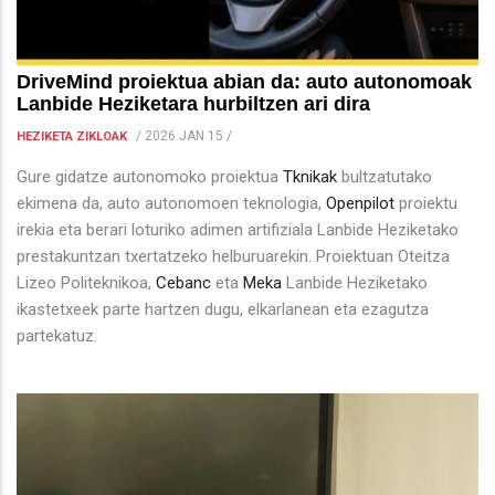
DriveMind proiektua abian da: auto autonomoak
Lanbide Heziketara hurbiltzen ari dira
/
2026 JAN 15
/
HEZIKETA ZIKLOAK
Gure gidatze autonomoko proiektua
Tknikak
bultzatutako
ekimena da, auto autonomoen teknologia,
Openpilot
proiektu
irekia eta berari loturiko adimen artifiziala Lanbide Heziketako
prestakuntzan txertatzeko helburuarekin. Proiektuan Oteitza
Lizeo Politeknikoa,
Cebanc
eta
Meka
Lanbide Heziketako
ikastetxeek parte hartzen dugu, elkarlanean eta ezagutza
partekatuz.