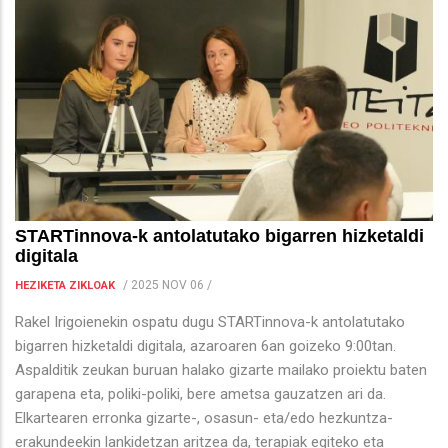
STARTinnova-k antolatutako bigarren hizketaldi
digitala
/
2025 NOV 06
/
HEZIKETA ZIKLOAK
Rakel Irigoienekin ospatu dugu STARTinnova-k antolatutako
bigarren hizketaldi digitala, azaroaren 6an goizeko 9:00tan.
Aspalditik zeukan buruan halako gizarte mailako proiektu baten
garapena eta, poliki-poliki, bere ametsa gauzatzen ari da.
Elkartearen erronka gizarte-, osasun- eta/edo hezkuntza-
erakundeekin lankidetzan aritzea da, terapiak egiteko eta