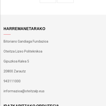
page
page
HARREMANETARAKO
Bitoriano Gandiaga Fundazioa
Oteitza Lizeo Politeknikoa
Gipuzkoa Kalea 5
20800 Zarautz
943111000
informazioa@oteitzalp.eus