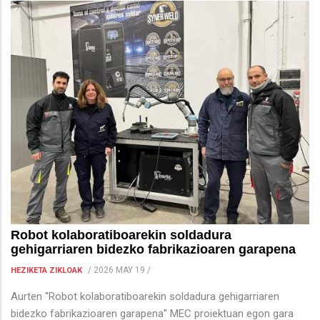
Robot kolaboratiboarekin soldadura
gehigarriaren bidezko fabrikazioaren garapena
/
2026 MAY 19
/
HEZIKETA ZIKLOAK
Aurten "Robot kolaboratiboarekin soldadura gehigarriaren
bidezko fabrikazioaren garapena" MEC proiektuan egon gara