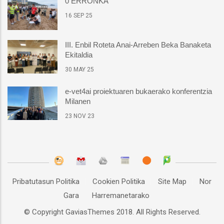
0 ERRONKA
16 SEP 25
III. Enbil Roteta Anai-Arreben Beka Banaketa
Ekitaldia
30 MAY 25
e-vet4ai proiektuaren bukaerako konferentzia
Milanen
23 NOV 23
Pribatutasun Politika
Cookien Politika
Site Map
Nor
Gara
Harremanetarako
© Copyright
GaviasThemes
2018. All Rights Reserved.