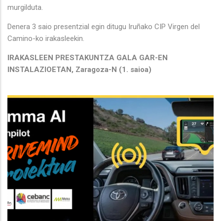
murgilduta.
Denera 3 saio presentzial egin ditugu Iruñako CIP Virgen del
Camino-ko irakasleekin.
IRAKASLEEN PRESTAKUNTZA GALA GAR-EN
INSTALAZIOETAN, Zaragoza-N (1. saioa)