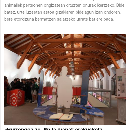
animaliek pertsonen ongizatean dituzten onurak ikertzeko. Bide
batez, urte luzeetan astoa gizakiaren bidelagun izan ondoren,
bere etorkizuna bermatzen saiatzeko urrats bat ere bada.
“Hurrengoa zu. En la diana” erakusketa