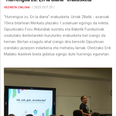
/
2025 OCT 29
/
HEZIKETA ZIKLOAK
“Hurrengoa zu. En la diana” erakusketa. Urriak 28atik - azaroak
10era bitartean Merkatu plazako 1.solairuan egongo da irekita.
Gipuzkoako Foru Aldundiak sustatu eta Baketik Fundazioak
osatutako ikerketarekin buruturiko erakusketa bat izango da
herrian. Bertan ezagutu ahal izango dira bereziki Gipuzkoan
izandako jazarpen indarkeria eta mehatxu larriak. Oteitzako Erdi
Mailako ikasleek bixita gidatua egingo dute hurrengo egunetan.