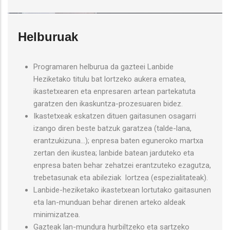
Helburuak
Programaren helburua da gazteei Lanbide
Heziketako titulu bat lortzeko aukera ematea,
ikastetxearen eta enpresaren artean partekatuta
garatzen den ikaskuntza-prozesuaren bidez.
Ikastetxeak eskatzen dituen gaitasunen osagarri
izango diren beste batzuk garatzea (talde-lana,
erantzukizuna...); enpresa baten eguneroko martxa
zertan den ikustea; lanbide batean jarduteko eta
enpresa baten behar zehatzei erantzuteko ezagutza,
trebetasunak eta abileziak lortzea (espezialitateak).
Lanbide-heziketako ikastetxean lortutako gaitasunen
eta lan-munduan behar direnen arteko aldeak
minimizatzea.
Gazteak lan-mundura hurbiltzeko eta sartzeko