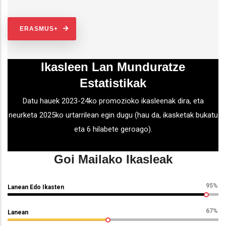
ERASMUS+
Ikasleen Lan Munduratze
Estatistikak
Datu hauek 2023-24ko promozioko ikasleenak dira, eta
neurketa 2025ko urtarrilean egin dugu (hau da, ikasketak bukatu
eta 6 hilabete geroago).
Goi Mailako Ikasleak
95%
Lanean Edo Ikasten
67%
Lanean