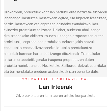
Orokorrean, proiektuek kontuan hartuko dute heziketa-zikloaren
lehenengo ikasturtea ikastetxean egitea, eta bigarren ikasturtea,
berriz, ikastetxean eta enpresan egindako txandakako ikas-
ekinezko prestakuntza izatea. Halaber, aurkeztu ahal izango
dira txandakako aldiaren iraupen luzeagoa proposatzen duten
proiektuak, enpresa edo produkzio-sektore jakin batzuk
eskatutako espezializazioarekin lotutako prestakuntza-
alderdiak barnean hartu ahal izango dituztenak. Txandakako
aldiaren urtebetetik gorako iraupena proposatzen duten
proiektu horiek Lanbide Heziketako Sailburuordetzak ezarritako
eta baimendutako ereduen araberakoak izan beharko dute.
GOI MAILAKO HEZIKETA ZIKLOAK
Lan Irteerak
Ziklo bakoitzaren lan irteeren arteko konparaketa