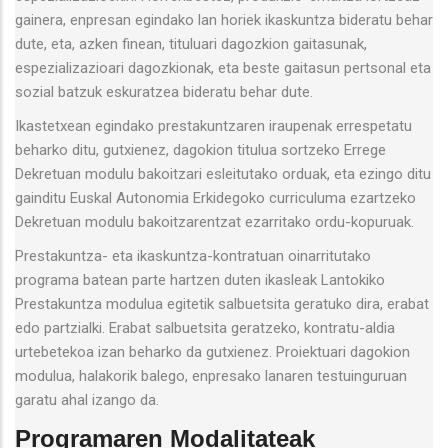
gainera, enpresan egindako lan horiek ikaskuntza bideratu behar
dute, eta, azken finean, tituluari dagozkion gaitasunak,
espezializazioari dagozkionak, eta beste gaitasun pertsonal eta
sozial batzuk eskuratzea bideratu behar dute.
Ikastetxean egindako prestakuntzaren iraupenak errespetatu
beharko ditu, gutxienez, dagokion titulua sortzeko Errege
Dekretuan modulu bakoitzari esleitutako orduak, eta ezingo ditu
gainditu Euskal Autonomia Erkidegoko curriculuma ezartzeko
Dekretuan modulu bakoitzarentzat ezarritako ordu-kopuruak.
Prestakuntza- eta ikaskuntza-kontratuan oinarritutako
programa batean parte hartzen duten ikasleak Lantokiko
Prestakuntza modulua egitetik salbuetsita geratuko dira, erabat
edo partzialki. Erabat salbuetsita geratzeko, kontratu-aldia
urtebetekoa izan beharko da gutxienez. Proiektuari dagokion
modulua, halakorik balego, enpresako lanaren testuinguruan
garatu ahal izango da.
Programaren Modalitateak