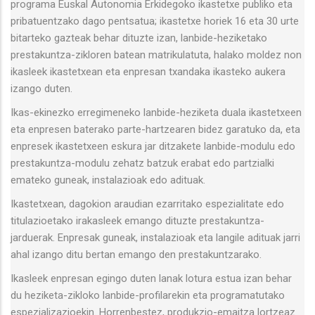
programa Euskal Autonomia Erkidegoko ikastetxe publiko eta
pribatuentzako dago pentsatua; ikastetxe horiek 16 eta 30 urte
bitarteko gazteak behar dituzte izan, lanbide-heziketako
prestakuntza-zikloren batean matrikulatuta, halako moldez non
ikasleek ikastetxean eta enpresan txandaka ikasteko aukera
izango duten.
Ikas-ekinezko erregimeneko lanbide-heziketa duala ikastetxeen
eta enpresen baterako parte-hartzearen bidez garatuko da, eta
enpresek ikastetxeen eskura jar ditzakete lanbide-modulu edo
prestakuntza-modulu zehatz batzuk erabat edo partzialki
emateko guneak, instalazioak edo adituak.
Ikastetxean, dagokion araudian ezarritako espezialitate edo
titulazioetako irakasleek emango dituzte prestakuntza-
jarduerak. Enpresak guneak, instalazioak eta langile adituak jarri
ahal izango ditu bertan emango den prestakuntzarako.
Ikasleek enpresan egingo duten lanak lotura estua izan behar
du heziketa-zikloko lanbide-profilarekin eta programatutako
espezializazioekin. Horrenbestez, produkzio-emaitza lortzeaz