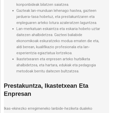
konponbideak bilatzen saiatzea.
Gazteak lan-munduan lehenago hastea, gazteen
jarduera-tasa hobetuz, eta prestakuntzaren eta
enpleguaren arteko lotura azaleratzen laguntzea.
Lan-merkatuan eskaintza eta eskaria hobeto uztar
daitezen ahalbidetzea. Gazteei baliabide
ekonomikoak eskuratzeko modua ematen die eta,
aldi berean, kualifikazio profesionala eta lan-
esperientzia egiaztatua lortzekoa.
Ikastetxearen eta enpresen arteko hurbilketa
ahalbidetzea, eta hartara, edukiak eta pedagogia
metodoak berritu daitezen bultzatzea.
Prestakuntza, Ikastetxean Eta
Enpresan
Ikas-ekinezko erregimeneko lanbide-heziketa dualeko