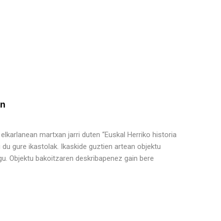
an
 elkarlanean martxan jarri duten “Euskal Herriko historia
du gure ikastolak. Ikaskide guztien artean objektu
ugu. Objektu bakoitzaren deskribapenez gain bere