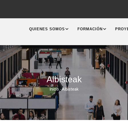
MAIN
NAVIGATION
QUIENES SOMOS
FORMACIÓN
PROY
Albisteak
Inicio
-
Albisteak
Sobrescribir
Enlaces
De
Ayuda