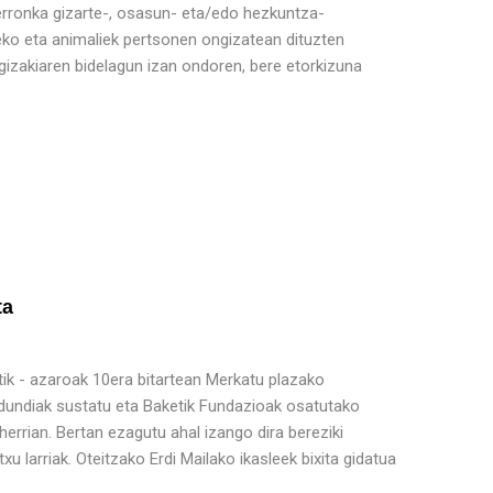
 erronka gizarte-, osasun- eta/edo hezkuntza-
teko eta animaliek pertsonen ongizatean dituzten
 gizakiaren bidelagun izan ondoren, bere etorkizuna
ta
atik - azaroak 10era bitartean Merkatu plazako
ldundiak sustatu eta Baketik Fundazioak osatutako
herrian. Bertan ezagutu ahal izango dira bereziki
 larriak. Oteitzako Erdi Mailako ikasleek bixita gidatua