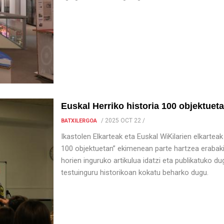
Euskal Herriko historia 100 objektuet
/
2025 OCT 22
/
BATXILERGOA
Ikastolen Elkarteak eta Euskal WiKilarien elkarteak
100 objektuetan” ekimenean parte hartzea erabaki 
horien inguruko artikulua idatzi eta publikatuko d
testuinguru historikoan kokatu beharko dugu.