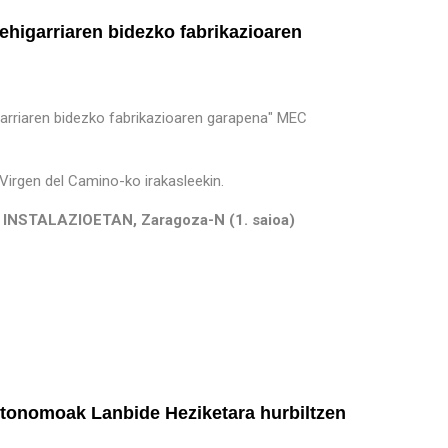
ehigarriaren bidezko fabrikazioaren
garriaren bidezko fabrikazioaren garapena" MEC
 Virgen del Camino-ko irakasleekin.
STALAZIOETAN, Zaragoza-N (1. saioa)
utonomoak Lanbide Heziketara hurbiltzen