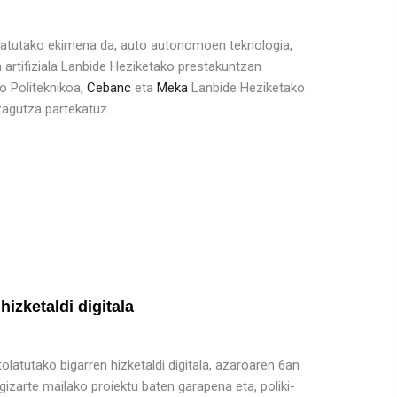
atutako ekimena da, auto autonomoen teknologia,
n artifiziala Lanbide Heziketako prestakuntzan
eo Politeknikoa,
Cebanc
eta
Meka
Lanbide Heziketako
zagutza partekatuz.
izketaldi digitala
latutako bigarren hizketaldi digitala, azaroaren 6an
gizarte mailako proiektu baten garapena eta, poliki-