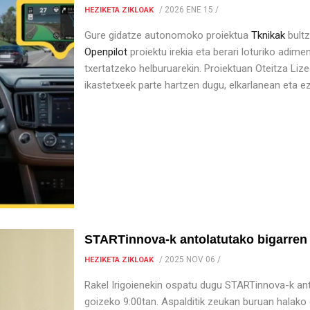
/
2026 ENE 15
/
HEZIKETA ZIKLOAK
Gure gidatze autonomoko proiektua
Tknikak
bultz
Openpilot
proiektu irekia eta berari loturiko adime
txertatzeko helburuarekin. Proiektuan Oteitza Liz
ikastetxeek parte hartzen dugu, elkarlanean eta e
STARTinnova-k antolatutako bigarren h
/
2025 NOV 06
/
HEZIKETA ZIKLOAK
Rakel Irigoienekin ospatu dugu STARTinnova-k anto
goizeko 9:00tan. Aspalditik zeukan buruan halako 