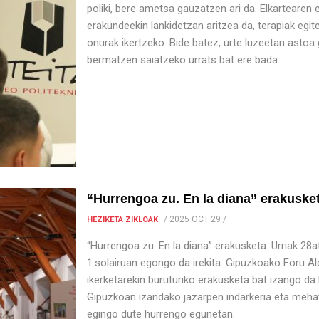
poliki, bere ametsa gauzatzen ari da. Elkartearen
erakundeekin lankidetzan aritzea da, terapiak egi
onurak ikertzeko. Bide batez, urte luzeetan astoa
bermatzen saiatzeko urrats bat ere bada.
“Hurrengoa zu. En la diana” erakuske
/
2025 OCT 29
/
HEZIKETA ZIKLOAK
“Hurrengoa zu. En la diana” erakusketa. Urriak 28
1.solairuan egongo da irekita. Gipuzkoako Foru A
ikerketarekin buruturiko erakusketa bat izango da 
Gipuzkoan izandako jazarpen indarkeria eta mehatxu
egingo dute hurrengo egunetan.