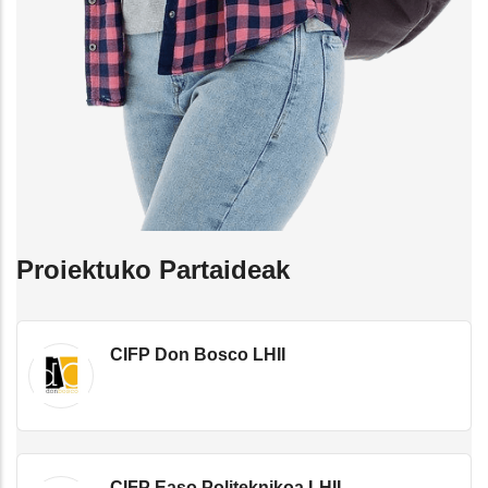
Proiektuko Partaideak
CIFP Don Bosco LHII
CIFP Easo Politeknikoa LHII