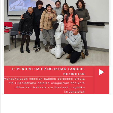
ESPERIENTZIA PRAKTIKOAK LANBIDE
HEZIKETAN
Mendekotasun egoeran dauden pertsonei arreta
eta Erizaintzako zaintza osagarriak heziketa
zikloetako irakasle eta ikasleekin eginiko
jardunaldiak