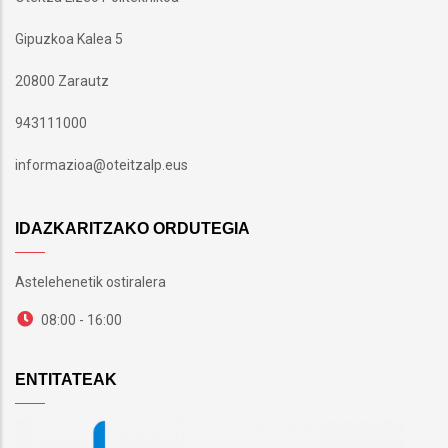
Gipuzkoa Kalea 5
20800 Zarautz
943111000
informazioa@oteitzalp.eus
IDAZKARITZAKO ORDUTEGIA
Astelehenetik ostiralera
08:00 - 16:00
ENTITATEAK