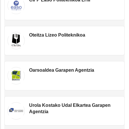
Oteitza Lizeo Politeknikoa
Oarsoaldea Garapen Agentzia
Urola Kostako Udal Elkartea Garapen
Agentzia