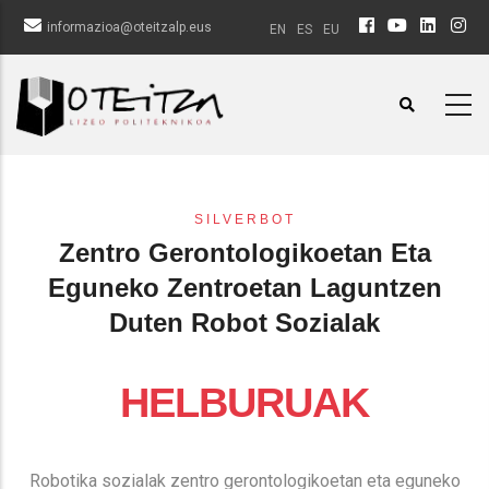
Pasar
informazioa@oteitzalp.eus
EN
ES
EU
al
contenido
principal
SILVERBOT
Zentro Gerontologikoetan Eta
Eguneko Zentroetan Laguntzen
Duten Robot Sozialak
HELBURUAK
Robotika sozialak zentro gerontologikoetan eta eguneko