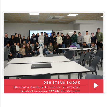
DBH STEAM SAIOAK
Oteitzako ikasleek Antoniano Ikastetxeko
ikasleei luzatuta STEAM ihardunaldia