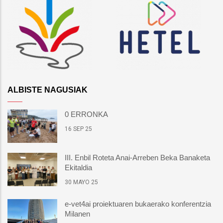
ALBISTE NAGUSIAK
0 ERRONKA
16 SEP 25
III. Enbil Roteta Anai-Arreben Beka Banaketa
Ekitaldia
30 MAYO 25
e-vet4ai proiektuaren bukaerako konferentzia
Milanen