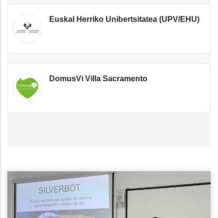
Euskal Herriko Unibertsitatea (UPV/EHU)
DomusVi Villa Sacramento