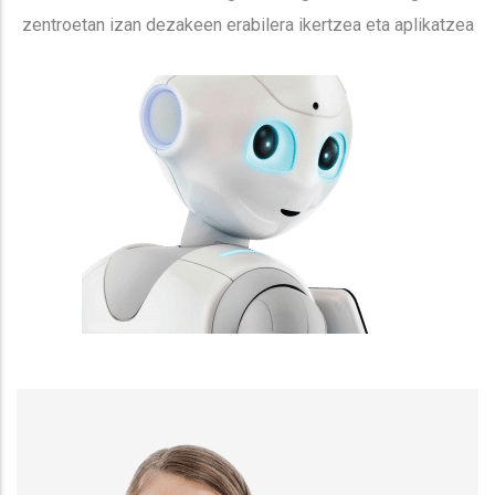
zentroetan izan dezakeen erabilera ikertzea eta aplikatzea