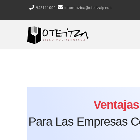
Pasar
943111000
informazioa@oteitzalp.eus
al
contenido
principal
Ventajas
Para Las Empresas C