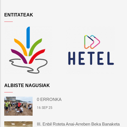
ENTITATEAK
ALBISTE NAGUSIAK
0 ERRONKA
16 SEP 25
III. Enbil Roteta Anai-Arreben Beka Banaketa