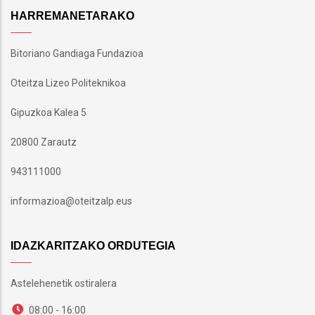
HARREMANETARAKO
Bitoriano Gandiaga Fundazioa
Oteitza Lizeo Politeknikoa
Gipuzkoa Kalea 5
20800 Zarautz
943111000
informazioa@oteitzalp.eus
IDAZKARITZAKO ORDUTEGIA
Astelehenetik ostiralera
08:00 - 16:00