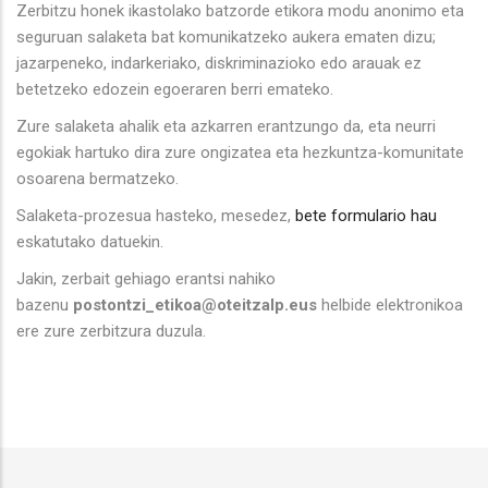
Zerbitzu honek ikastolako batzorde etikora modu anonimo eta
seguruan salaketa bat komunikatzeko aukera ematen dizu;
jazarpeneko, indarkeriako, diskriminazioko edo arauak ez
betetzeko edozein egoeraren berri emateko.
Zure salaketa ahalik eta azkarren erantzungo da, eta neurri
egokiak hartuko dira zure ongizatea eta hezkuntza-komunitate
osoarena bermatzeko.
Salaketa-prozesua hasteko, mesedez,
bete formulario hau
eskatutako datuekin.
Jakin, zerbait gehiago erantsi nahiko
bazenu
postontzi_etikoa@oteitzalp.eus
helbide elektronikoa
ere zure zerbitzura duzula.