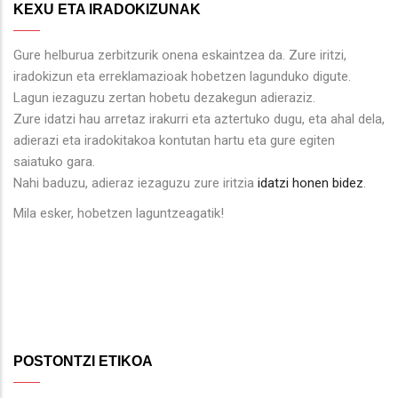
KEXU ETA IRADOKIZUNAK
Gure helburua zerbitzurik onena eskaintzea da. Zure iritzi,
iradokizun eta erreklamazioak hobetzen lagunduko digute.
Lagun iezaguzu zertan hobetu dezakegun adieraziz.
Zure idatzi hau arretaz irakurri eta aztertuko dugu, eta ahal dela,
adierazi eta iradokitakoa kontutan hartu eta gure egiten
saiatuko gara.
Nahi baduzu, adieraz iezaguzu zure iritzia
idatzi honen bidez
.
Mila esker, hobetzen laguntzeagatik!
POSTONTZI ETIKOA