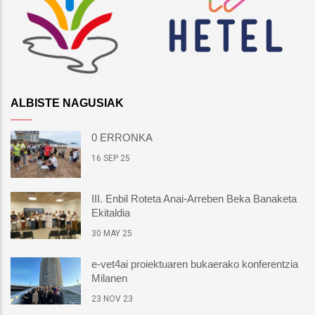
ALBISTE NAGUSIAK
0 ERRONKA
16 SEP 25
III. Enbil Roteta Anai-Arreben Beka Banaketa
Ekitaldia
30 MAY 25
e-vet4ai proiektuaren bukaerako konferentzia
Milanen
23 NOV 23