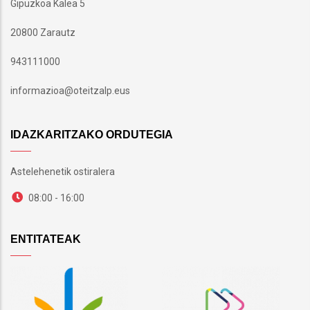
Gipuzkoa Kalea 5
20800 Zarautz
943111000
informazioa@oteitzalp.eus
IDAZKARITZAKO ORDUTEGIA
Astelehenetik ostiralera
08:00 - 16:00
ENTITATEAK