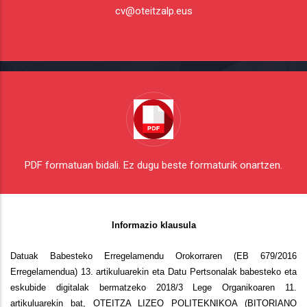
cv@oteitzalp.eus
PDF formatuan bidali. Ez dugu beste formaturik onartzen.
Informazio klausula
Datuak Babesteko Erregelamendu Orokorraren (EB 679/2016
Erregelamendua) 13. artikuluarekin eta Datu Pertsonalak babesteko eta
eskubide digitalak bermatzeko 2018/3 Lege Organikoaren 11.
artikuluarekin bat, OTEITZA LIZEO POLITEKNIKOA (BITORIANO