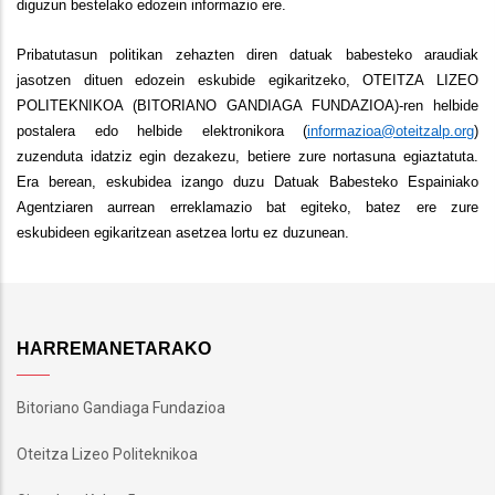
diguzun bestelako edozein informazio ere.
Pribatutasun politikan zehazten diren datuak babesteko araudiak
jasotzen dituen edozein eskubide egikaritzeko, OTEITZA LIZEO
POLITEKNIKOA (BITORIANO GANDIAGA FUNDAZIOA)-ren helbide
postalera edo helbide elektronikora (
informazioa@oteitzalp.org
)
zuzenduta idatziz egin dezakezu, betiere zure nortasuna egiaztatuta.
Era berean, eskubidea izango duzu Datuak Babesteko Espainiako
Agentziaren aurrean erreklamazio bat egiteko, batez ere zure
eskubideen egikaritzean asetzea lortu ez duzunean.
HARREMANETARAKO
Bitoriano Gandiaga Fundazioa
Oteitza Lizeo Politeknikoa