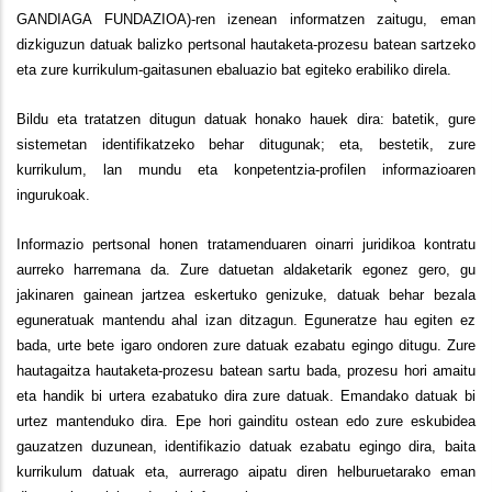
GANDIAGA FUNDAZIOA)-ren izenean informatzen zaitugu, eman
dizkiguzun datuak balizko pertsonal hautaketa-prozesu batean sartzeko
eta zure kurrikulum-gaitasunen ebaluazio bat egiteko erabiliko direla.
Bildu eta tratatzen ditugun datuak honako hauek dira: batetik, gure
sistemetan identifikatzeko behar ditugunak; eta, bestetik, zure
kurrikulum, lan mundu eta konpetentzia-profilen informazioaren
ingurukoak.
Informazio pertsonal honen tratamenduaren oinarri juridikoa kontratu
aurreko harremana da. Zure datuetan aldaketarik egonez gero, gu
jakinaren gainean jartzea eskertuko genizuke, datuak behar bezala
eguneratuak mantendu ahal izan ditzagun. Eguneratze hau egiten ez
bada, urte bete igaro ondoren zure datuak ezabatu egingo ditugu. Zure
hautagaitza hautaketa-prozesu batean sartu bada, prozesu hori amaitu
eta handik bi urtera ezabatuko dira zure datuak. Emandako datuak bi
urtez mantenduko dira. Epe hori gainditu ostean edo zure eskubidea
gauzatzen duzunean, identifikazio datuak ezabatu egingo dira, baita
kurrikulum datuak eta, aurrerago aipatu diren helburuetarako eman