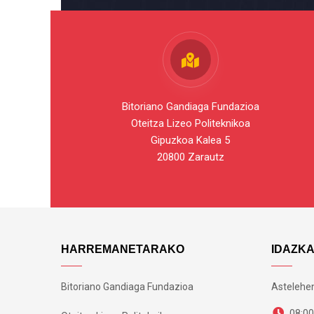
Bitoriano Gandiaga Fundazioa
Oteitza Lizeo Politeknikoa
Gipuzkoa Kalea 5
20800 Zarautz
HARREMANETARAKO
IDAZK
Bitoriano Gandiaga Fundazioa
Astelehen
08:00