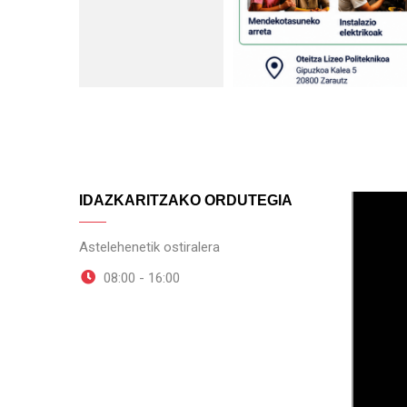
IDAZKARITZAKO ORDUTEGIA
Astelehenetik ostiralera
08:00 - 16:00