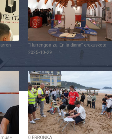
garren
“Hurrengoa zu. En la diana” erakusketa
2025-10-29
asmus+
0 ERRONKA