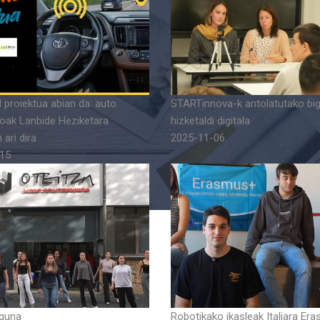
 proiektua abian da: auto
STARTinnova-k antolatutako bi
ak Lanbide Heziketara
hizketaldi digitala
 ari dira
2025-11-06
15
Eguna
Robotikako ikasleak Italiara Er