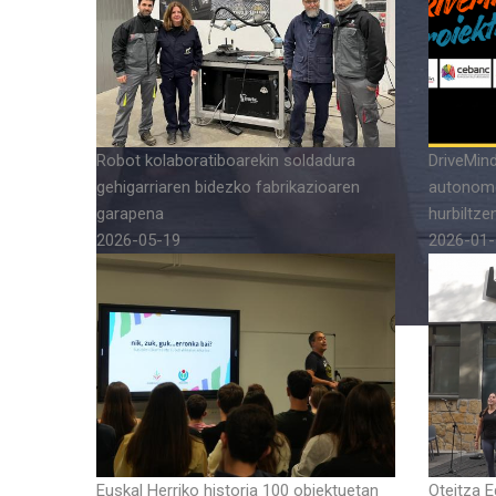
Robot kolaboratiboarekin soldadura
DriveMind
gehigarriaren bidezko fabrikazioaren
autonomo
garapena
hurbiltzen
2026-05-19
2026-01-
Euskal Herriko historia 100 objektuetan
Oteitza 