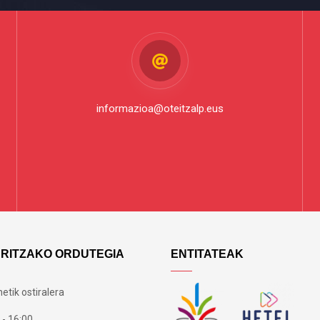
informazioa@oteitzalp.eus
ARITZAKO ORDUTEGIA
ENTITATEAK
etik ostiralera
 - 16:00