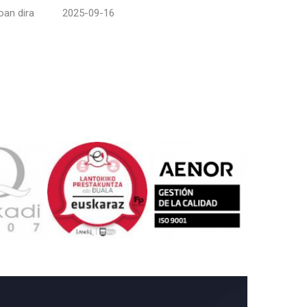
oan dira
2025-09-16