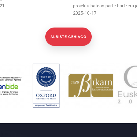
21
proiektu batean parte hartzera j
2025-10-17
ALBISTE GEHIAGO