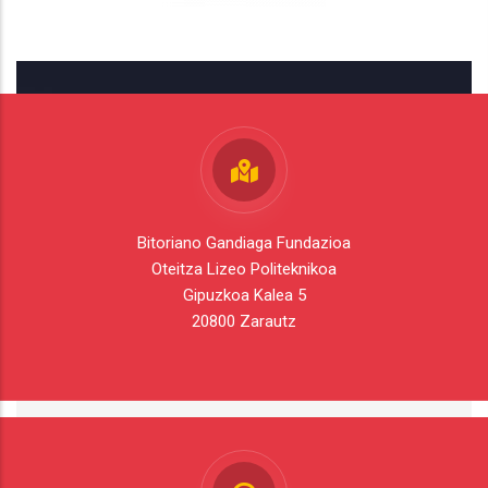
Bitoriano Gandiaga Fundazioa
Oteitza Lizeo Politeknikoa
Gipuzkoa Kalea 5
20800 Zarautz