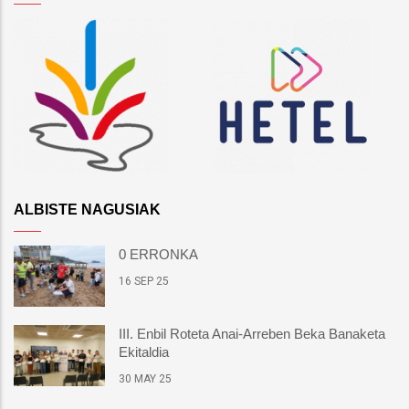
ALBISTE NAGUSIAK
0 ERRONKA
16 SEP 25
III. Enbil Roteta Anai-Arreben Beka Banaketa
Ekitaldia
30 MAY 25