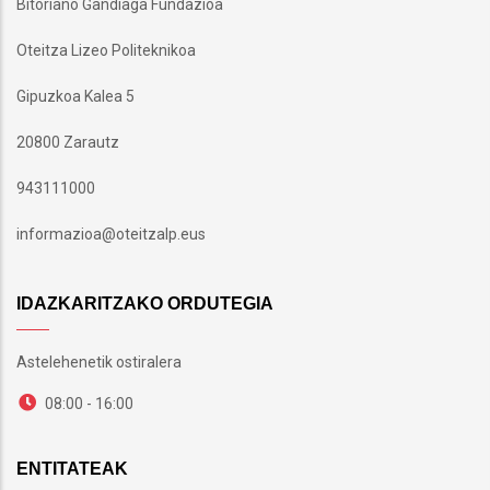
Bitoriano Gandiaga Fundazioa
Oteitza Lizeo Politeknikoa
Gipuzkoa Kalea 5
20800 Zarautz
943111000
informazioa@oteitzalp.eus
IDAZKARITZAKO ORDUTEGIA
Astelehenetik ostiralera
08:00 - 16:00
ENTITATEAK