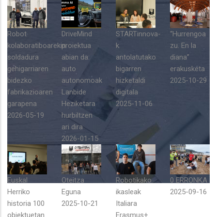
Robot
DriveMind
STARTinnova-
“Hurrengoa
kolaboratiboarekin
proiektua
k
zu. En la
soldadura
abian da:
antolatutako
diana”
gehigarriaren
auto
bigarren
erakusketa
bidezko
autonomoak
hizketaldi
2025-10-29
fabrikazioaren
Lanbide
digitala
garapena
Heziketara
2025-11-06
2026-05-19
hurbiltzen
ari dira
2026-01-15
Euskal
Oteitza
Robotikako
0 ERRONKA
Herriko
Eguna
ikasleak
2025-09-16
historia 100
2025-10-21
Italiara
objektuetan
Erasmus+