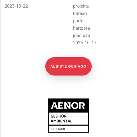
2025-10-22
proiektu
batean
parte
hartzera
joan dira
2025-10-17
ALBISTE GEHIAGO